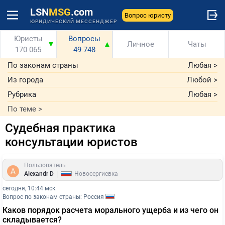
LSN
MSG
.com
Вопрос юристу
ЮРИДИЧЕСКИЙ МЕССЕНДЖЕР
Юристы
Вопросы
▼
▲
Личное
Чаты
170 065
49 748
По законам страны
Любая
>
Из города
Любой
>
Рубрика
Любая
>
По теме
>
Судебная практика
консультации юристов
Пользователь
|
Alexandr D
Новосергиевка
сегодня, 10:44 мск
Вопрос по законам страны: Россия
Каков порядок расчета морального ущерба и из чего он
складывается?