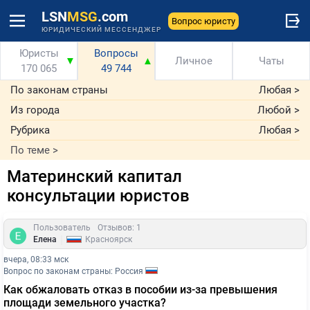
LSN
MSG
.com
Вопрос юристу
ЮРИДИЧЕСКИЙ МЕССЕНДЖЕР
Юристы
Вопросы
▼
▲
Личное
Чаты
170 065
49 744
По законам страны
Любая
>
Из города
Любой
>
Рубрика
Любая
>
По теме
>
Материнский капитал
консультации юристов
Пользователь
Отзывов: 1
|
Елена
Красноярск
вчера, 08:33 мск
Вопрос по законам страны: Россия
Как обжаловать отказ в пособии из-за превышения
площади земельного участка?