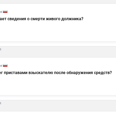
ия
ает сведения о смерти живого должника?
4
ия
ег приставами взыскателю после обнаружения средств?
4