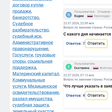
договор купли-
продажи
,
Пользователь
Отзывов: 
|
Вадим
Краснодар
банкротство
,
Судебное
22.07.2026, 22:09 мск
Вопрос по законам страны: Росс
разбирательство
,
С какого дня начинается
судебный иск
,
Административное
Ответить
Ответов: 7
правонарушение
,
Госуслуги
трудовые
,
споры
социальная
,
Пользователь
поддержка
,
|
Екатерина
Волгогр
Материнский капитал
,
22.07.2026, 07:13 мск
Коммунальные
Вопрос по законам страны: Росс
услуги
Медицинское
Что лучше указать в зая
,
освидетельствование
,
Ответить
Ответов: 4
раздел имущества
,
судебная защита
,
земельный участок
,