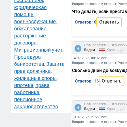
госпошлина
,
Вопрос по законам страны: Росс
юридическая
Что делать, если приста
помощь
,
военнослужащие
,
Ответить
Ответов: 6
обжалование
,
расторжение
договора
,
Пользователь
Отзывов: 
Миграционный учет
|
,
Вадим
Краснодар
Процедура
14.07.2026, 00:32 мск
банкротства
Защита
Вопрос по законам страны: Росс
,
Сколько дней до возбужд
прав должника
,
жилищные споры
,
Ответить
Ответов: 16
ипотека
права
,
работника
,
пенсионное
Пользователь
Отзывов: 
законодательство
|
Вадим
Краснодар
13.07.2026, 21:27 мск
Вопрос по законам страны: Росс