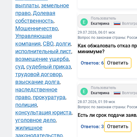
выплаты
земельное
,
право
Долевая
,
Пользователь
собственность
,
|
Екатерина
Волгогр
Мошенничество
,
29.07.2026, 06:01 мск
Управляющая
Вопрос по законам страны: Росс
компания
СВО
долги
,
,
,
Как обжаловать отказ пр
исполнительный лист
,
минимуме?
возмещение ущерба
,
Ответить
Ответов: 6
суд
судебный приказ
,
,
трудовой договор
,
взыскание долга
,
Пользователь
наследственное
|
Екатерина
Волгогр
право
прокуратура
,
,
28.07.2026, 01:59 мск
полиция
,
Вопрос по законам страны: Росс
консультация юриста
,
Есть ли срок подачи за
уголовное дело
,
Ответить
Ответов: 3
жилищное
законодательство
,