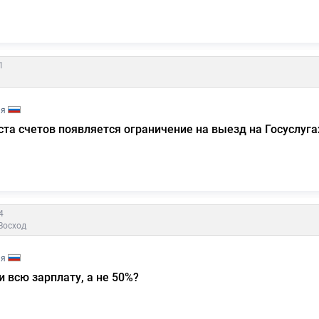
1
ия
ста счетов появляется ограничение на выезд на Госуслуга
4
Восход
ия
 всю зарплату, а не 50%?