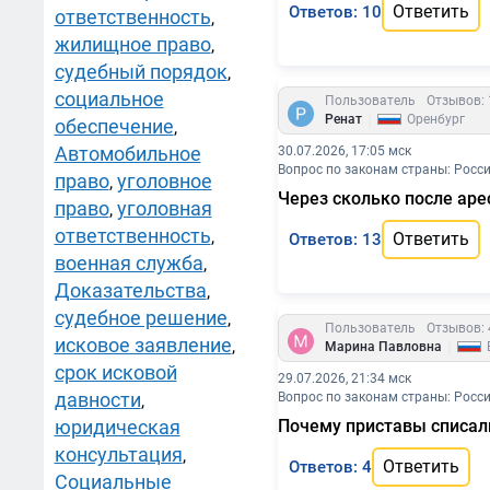
Ответить
Ответов: 10
ответственность
,
жилищное право
,
судебный порядок
,
социальное
Пользователь
Отзывов: 
|
Ренат
Оренбург
обеспечение
,
Автомобильное
30.07.2026, 17:05 мск
Вопрос по законам страны: Росс
право
уголовное
,
Через сколько после аре
право
уголовная
,
ответственность
,
Ответить
Ответов: 13
военная служба
,
Доказательства
,
судебное решение
,
Пользователь
Отзывов: 
исковое заявление
,
|
Марина Павловна
срок исковой
29.07.2026, 21:34 мск
давности
Вопрос по законам страны: Росс
,
юридическая
Почему приставы списали
консультация
,
Ответить
Ответов: 4
Социальные