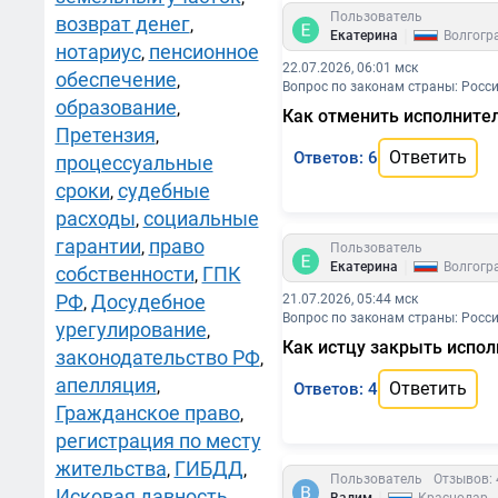
Пользователь
возврат денег
,
|
Екатерина
Волгогр
нотариус
пенсионное
,
22.07.2026, 06:01 мск
обеспечение
,
Вопрос по законам страны: Росс
образование
,
Как отменить исполнител
Претензия
,
Ответить
Ответов: 6
процессуальные
сроки
судебные
,
расходы
социальные
,
гарантии
право
,
Пользователь
|
Екатерина
Волгогр
собственности
ГПК
,
РФ
Досудебное
21.07.2026, 05:44 мск
,
Вопрос по законам страны: Росс
урегулирование
,
Как истцу закрыть испол
законодательство РФ
,
апелляция
,
Ответить
Ответов: 4
Гражданское право
,
регистрация по месту
жительства
ГИБДД
,
,
Пользователь
Отзывов: 
Исковая давность
,