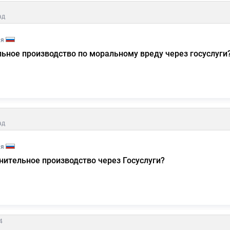
ад
ия
ьное производство по моральному вреду через госуслуги
ад
ия
нительное производство через Госуслуги?
4