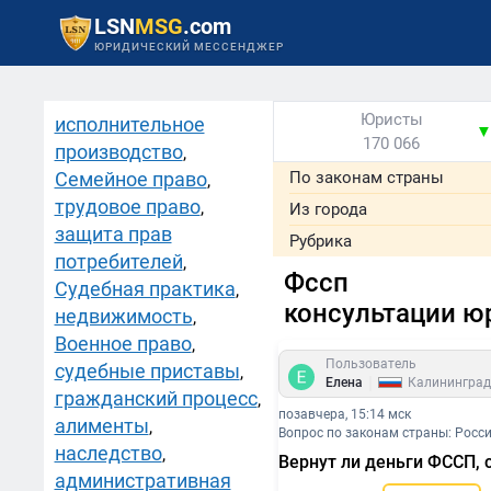
LSN
MSG
.com
ЮРИДИЧЕСКИЙ МЕССЕНДЖЕР
Юристы
исполнительное
170 066
производство
,
Семейное право
По законам страны
,
трудовое право
,
Из города
защита прав
Рубрика
потребителей
,
Фссп
Судебная практика
,
консультации ю
недвижимость
,
Военное право
,
Пользователь
судебные приставы
,
|
Елена
Калининград
гражданский процесс
,
позавчера, 15:14 мск
алименты
,
Вопрос по законам страны: Росс
наследство
,
Вернут ли деньги ФССП, 
административная