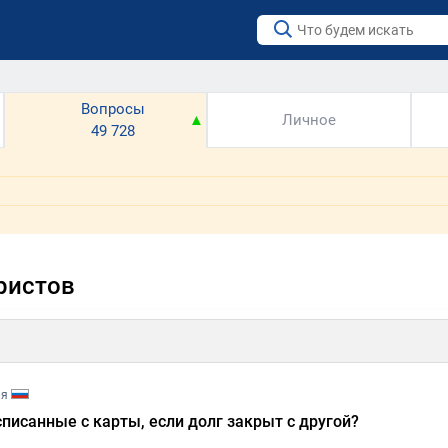
Вопросы
▼
▲
Личное
49 728
ристов
ия
списанные с карты, если долг закрыт с другой?