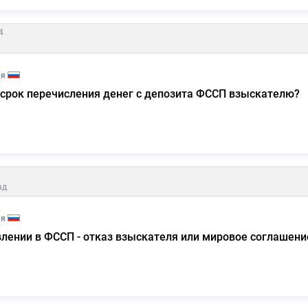
4
ия
 срок перечисления денег с депозита ФССП взыскателю?
ад
ия
влении в ФССП - отказ взыскателя или мировое соглашени