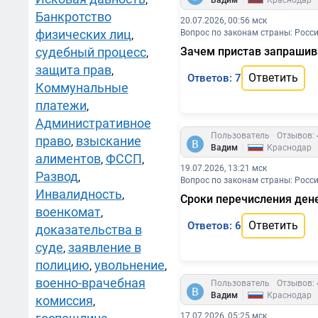
|
Вадим
Краснодар
Банкротство
20.07.2026, 00:56 мск
физических лиц
Вопрос по законам страны: Росс
,
судебный процесс
Зачем пристав запрашив
,
защита прав
,
Ответить
Ответов: 7
Коммунальные
платежи
,
Административное
Пользователь
Отзывов: 
право
взыскание
,
|
Вадим
Краснодар
алиментов
ФССП
,
,
19.07.2026, 13:21 мск
Развод
,
Вопрос по законам страны: Росс
Инвалидность
,
Сроки перечисления ден
военкомат
,
Ответить
Ответов: 6
доказательства в
суде
заявление в
,
полицию
увольнение
,
,
военно-врачебная
Пользователь
Отзывов: 
|
Вадим
Краснодар
комиссия
,
17.07.2026, 05:25 мск