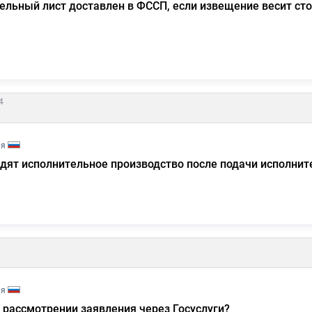
тельный лист доставлен в ФССП, если извещение весит сто
4
ия
дят исполнительное производство после подачи исполнит
ия
 рассмотрении заявления через Госуслуги?