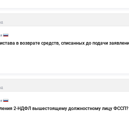
ад
ия
истава в возврате средств, списанных до подачи заявлен
ад
ия
явления 2-НДФЛ вышестоящему должностному лицу ФССП?