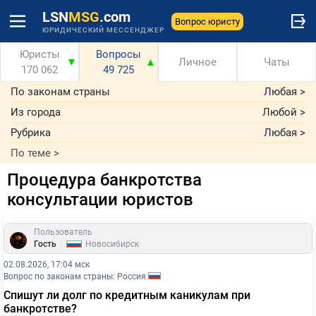
LSN
MSG
.com
Вопрос юристу
ЮРИДИЧЕСКИЙ МЕССЕНДЖЕР
Юристы
Вопросы
▼
▲
Личное
Чаты
170 062
49 725
По законам страны
Любая
>
Из города
Любой
>
Рубрика
Любая
>
По теме
>
Процедура банкротства
консультации юристов
Пользователь
|
Гость
Новосибирск
02.08.2026, 17:04 мск
Вопрос по законам страны: Россия
Спишут ли долг по кредитным каникулам при
банкротстве?