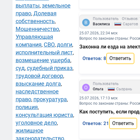
выплаты
земельное
,
право
Долевая
,
Пользователь
Отзывов: 
собственность
,
|
Василиса
Саратов
Мошенничество
,
25.07.2026, 22:34 мск
Управляющая
Вопрос по законам страны: Росс
компания
СВО
долги
,
,
,
Законна ли езда на эле
исполнительный лист
,
Ответить
Ответов: 8
возмещение ущерба
,
суд
судебный приказ
,
,
трудовой договор
,
взыскание долга
,
Пользователь
|
Ольга
Сызрань
наследственное
право
прокуратура
25.07.2026, 17:13 мск
,
,
Вопрос по законам страны: Росс
полиция
,
Как поступить, если про
консультация юриста
,
уголовное дело
,
Ответить
Ответов: 21
жилищное
законодательство
,