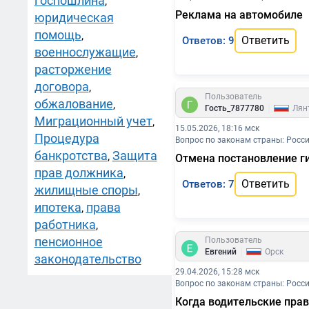
госпошлина
,
Реклама на автомобиле
юридическая
помощь
,
Ответить
Ответов: 9
военнослужащие
,
расторжение
договора
,
Пользователь
обжалование
,
|
Гость_7877780
Лян
Миграционный учет
,
15.05.2026, 18:16 мск
Процедура
Вопрос по законам страны: Росс
банкротства
Защита
,
Отмена постановление г
прав должника
,
Ответить
Ответов: 7
жилищные споры
,
ипотека
права
,
работника
,
пенсионное
Пользователь
|
Евгений
Орск
законодательство
29.04.2026, 15:28 мск
Вопрос по законам страны: Росс
Когда водительские прав