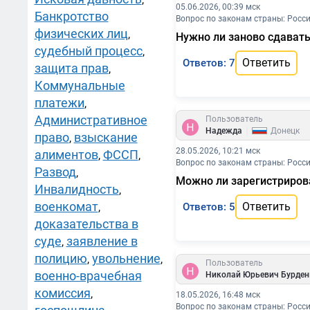
05.06.2026, 00:39 мск
Банкротство
Вопрос по законам страны: Росс
физических лиц
,
Нужно ли заново сдавать
судебный процесс
,
Ответить
Ответов: 7
защита прав
,
Коммунальные
платежи
,
Административное
Пользователь
|
Надежда
Донецк
право
взыскание
,
28.05.2026, 10:21 мск
алиментов
ФССП
,
,
Вопрос по законам страны: Росс
Развод
,
Можно ли зарегистрирова
Инвалидность
,
военкомат
Ответить
,
Ответов: 5
доказательства в
суде
заявление в
,
полицию
увольнение
,
,
Пользователь
военно-врачебная
Николай Юрьевич Бурден
комиссия
,
18.05.2026, 16:48 мск
Вопрос по законам страны: Росс