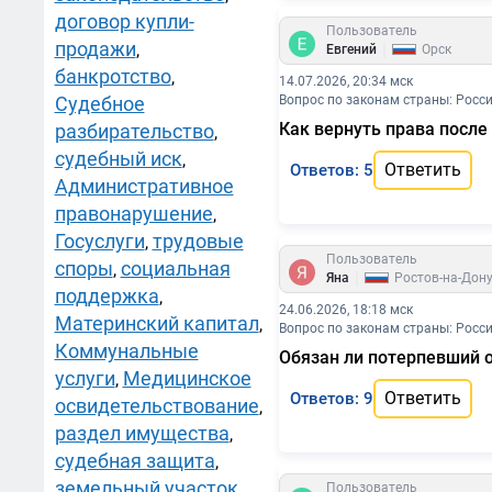
договор купли-
Пользователь
продажи
|
,
Евгений
Орск
банкротство
,
14.07.2026, 20:34 мск
Судебное
Вопрос по законам страны: Росс
Как вернуть права после
разбирательство
,
судебный иск
,
Ответить
Ответов: 5
Административное
правонарушение
,
Госуслуги
трудовые
,
Пользователь
споры
социальная
,
|
Яна
Ростов-на-Дон
поддержка
,
24.06.2026, 18:18 мск
Материнский капитал
,
Вопрос по законам страны: Росс
Коммунальные
Обязан ли потерпевший о
услуги
Медицинское
,
Ответить
Ответов: 9
освидетельствование
,
раздел имущества
,
судебная защита
,
земельный участок
,
Пользователь