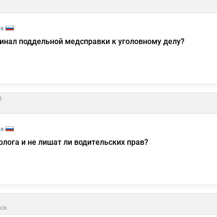
ия
инал поддельной медсправки к уголовному делу?
1
ия
олога и не лишат ли водительских прав?
ск