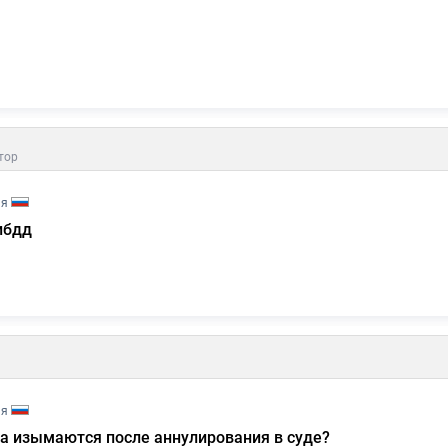
тор
ия
ибдд
ия
а изымаются после аннулирования в суде?