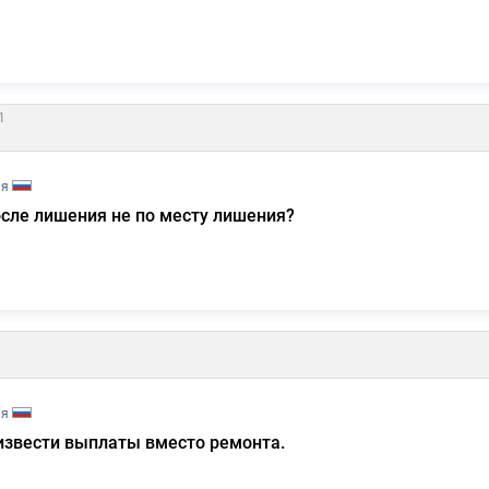
1
ия
сле лишения не по месту лишения?
ия
извести выплаты вместо ремонта.