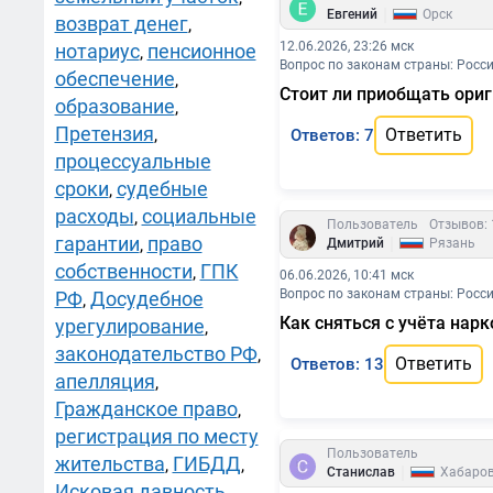
|
Евгений
Орск
возврат денег
,
12.06.2026, 23:26 мск
нотариус
пенсионное
,
Вопрос по законам страны: Росс
обеспечение
,
Стоит ли приобщать ориг
образование
,
Претензия
,
Ответить
Ответов: 7
процессуальные
сроки
судебные
,
расходы
социальные
,
Пользователь
Отзывов: 
гарантии
право
|
,
Дмитрий
Рязань
собственности
ГПК
,
06.06.2026, 10:41 мск
Вопрос по законам страны: Росс
РФ
Досудебное
,
Как сняться с учёта нарк
урегулирование
,
законодательство РФ
,
Ответить
Ответов: 13
апелляция
,
Гражданское право
,
регистрация по месту
Пользователь
жительства
ГИБДД
,
,
|
Станислав
Хабаров
Исковая давность
,