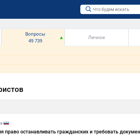
Вопросы
▼
▲
Личное
49 739
ристов
ия
ия право останавливать гражданских и требовать докуме