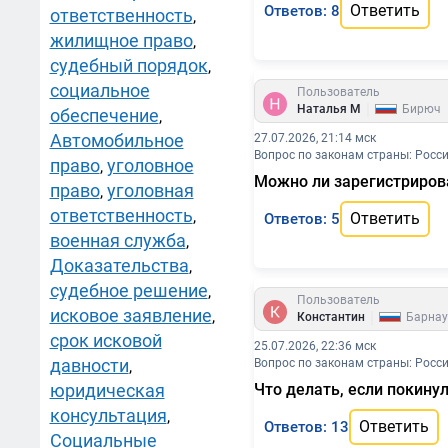
Ответить
Ответов: 8
ответственность
,
жилищное право
,
судебный порядок
,
социальное
Пользователь
|
Наталья М
Бирюч
обеспечение
,
Автомобильное
27.07.2026, 21:14 мск
Вопрос по законам страны: Росс
право
уголовное
,
Можно ли зарегистрирова
право
уголовная
,
ответственность
,
Ответить
Ответов: 5
военная служба
,
Доказательства
,
судебное решение
,
Пользователь
исковое заявление
,
|
Константин
Барнау
срок исковой
25.07.2026, 22:36 мск
давности
Вопрос по законам страны: Росс
,
юридическая
Что делать, если покину
консультация
,
Ответить
Ответов: 13
Социальные