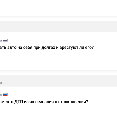
ия
ть авто на себя при долгах и арестуют ли его?
л
ия
л место ДТП из-за незнания о столкновении?