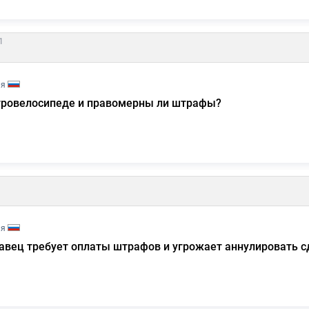
1
ия
ктровелосипеде и правомерны ли штрафы?
ия
давец требует оплаты штрафов и угрожает аннулировать с