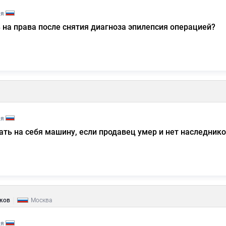
ия
 на права после снятия диагноза эпилепсия операцией?
ия
ть на себя машину, если продавец умер и нет наследнико
|
ков
Москва
ия