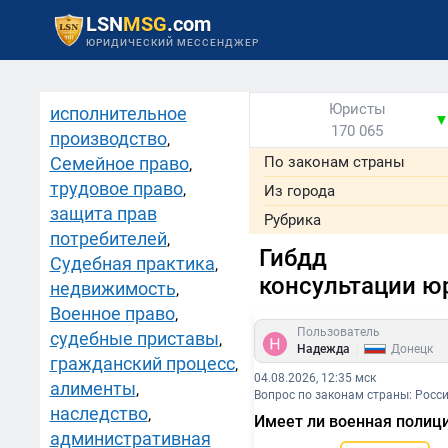
LSN
MSG
.com
ЮРИДИЧЕСКИЙ МЕССЕНДЖЕР
Юристы
исполнительное
170 065
производство
,
Семейное право
По законам страны
,
трудовое право
,
Из города
защита прав
Рубрика
потребителей
,
Гибдд
Судебная практика
,
консультации ю
недвижимость
,
Военное право
,
Пользователь
судебные приставы
,
|
Надежда
Донецк
гражданский процесс
,
04.08.2026, 12:35 мск
алименты
,
Вопрос по законам страны: Росс
наследство
,
Имеет ли военная полиц
административная