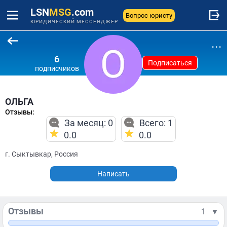
LSN
MSG
.com
Вопрос юристу
ЮРИДИЧЕСКИЙ МЕССЕНДЖЕР
...
6
Подписаться
подписчиков
ОЛЬГА
Отзывы:
За месяц: 0
Всего: 1
0.0
0.0
г. Сыктывкар, Россия
Написать
Отзывы
1
▼