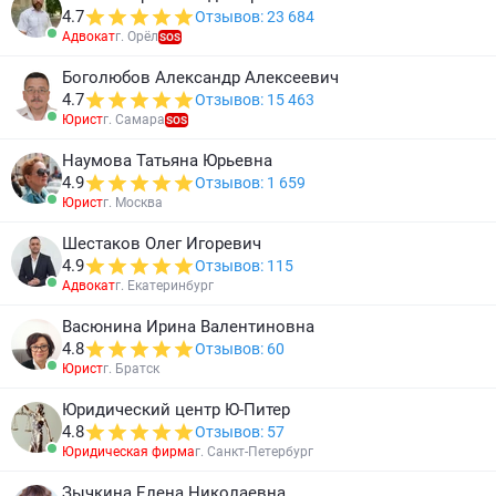
4.7
Отзывов: 23 684
Адвокат
г. Орёл
SOS
Боголюбов Александр Алексеевич
4.7
Отзывов: 15 463
Юрист
г. Самара
SOS
Наумова Татьяна Юрьевна
4.9
Отзывов: 1 659
Юрист
г. Москва
Шестаков Олег Игоревич
4.9
Отзывов: 115
Адвокат
г. Екатеринбург
Васюнина Ирина Валентиновна
4.8
Отзывов: 60
Юрист
г. Братск
Юридический центр Ю-Питер
4.8
Отзывов: 57
Юридическая фирма
г. Санкт-Петербург
Зычкина Елена Николаевна