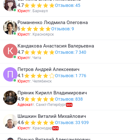
4.7
Отзывов: 45
Юрист
г. Барнаул
Романенко Людмила Олеговна
5
Отзывов: 9
Юрист
г. Красноярск
Кандакова Анастасия Валерьевна
4.7
Отзывов: 7 340
Юрист
г. Чита
Петров Андрей Алексеевич
4.1
Отзывов: 1 776
Юрист
г. Челябинск
Пряник Кирилл Владимирович
4.9
Отзывов: 838
Адвокат
г. Санкт-Петербург
SOS
Шишкин Виталий Михайлович
4.6
Отзывов: 33 939
Юрист
г. Краснодар
SOS
Працко Виталий Александрович