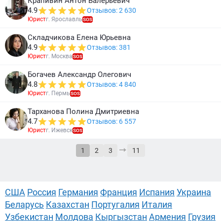
Крапивин Антон Валерьевич
4.9
Отзывов: 2 630
Юрист
г. Ярославль
SOS
Складчикова Елена Юрьевна
4.9
Отзывов: 381
Юрист
г. Москва
SOS
Богачев Александр Олегович
4.8
Отзывов: 4 840
Юрист
г. Пермь
SOS
Тарханова Полина Дмитриевна
4.7
Отзывов: 6 557
Юрист
г. Ижевск
SOS
1
2
3
11
США
Россия
Германия
Франция
Испания
Украина
Беларусь
Казахстан
Португалия
Италия
Узбекистан
Молдова
Кыргызстан
Армения
Грузия