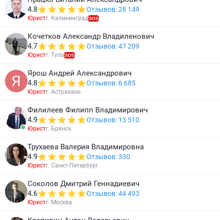
4.8
Отзывов: 28 149
Юрист
г. Калининград
SOS
Кочетков Александр Владиленович
4.7
Отзывов: 47 209
Юрист
г. Тула
SOS
Ярош Андрей Александрович
4.8
Отзывов: 6 685
Юрист
г. Астрахань
Филилеев Филипп Владимирович
4.9
Отзывов: 13 510
Юрист
г. Брянск
Трухаева Валерия Владимировна
4.9
Отзывов: 330
Юрист
г. Санкт-Петербург
Соколов Дмитрий Геннадиевич
4.6
Отзывов: 44 493
Юрист
г. Москва