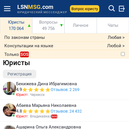
LSN
MSG
.com
Вопрос юристу
ЮРИДИЧЕСКИЙ МЕССЕНДЖЕР
Юристы
Вопросы
▲
▼
Личное
Чаты
170 064
49 756
По законам страны
Любая
>
Консультации на языке
Любой
>
Только
SOS
Юристы
Регистрация
Бекижева Дина Ибрагимовна
4.9
Отзывов: 2 269
Юрист
г. Черкесск
Абаева Марьяна Николаевна
4.8
Отзывов: 24 432
Юрист
г. Владикавказ
SOS
Ашарина Ольга Александровна