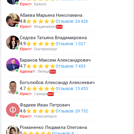
Юрист
г. Брянск
Абаева Марьяна Николаевна
4.8
Отзывов: 24 426
Юрист
г. Владикавказ
SOS
Седова Татьяна Владимировна
4.9
Отзывов: 1 027
Юрист
г. Екатеринбург
Баранов Максим Александрович
4.7
Отзывов: 7 433
Адвокат
г. Липецк
SOS
Боголюбов Александр Алексеевич
4.7
Отзывов: 15 453
Юрист
г. Самара
SOS
Фадеев Иван Петрович
4.6
Отзывов: 29 732
Юрист
г. Новосибирск
Романенко Людмила Олеговна
5
Отзывов: 9