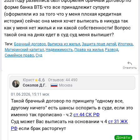
2026 году развелись был оформлен брачный договор по
форме банка ВТБ что все принадлежит супруге
(оформляли из за того что у меня плохая кредитная
история) сейчас она меня хочет выписать в никуда так
как у меня нет жилья и ни какой собственности! Вопрос
такой она на днях едет в суд суд меня выпишет?
Теги:
Брачный договор
,
Выписка из жилья
,
Защита прав детей
,
Ипотека
,
Материнский капитал
,
Недвижимость
,
Права на жилье
,
Развод
,
Семейное право
,
Суд
Ответить
4.6
Юрист
Отзывов: 44 490
|
Соколов Д.Г.
Москва
01.06.2026, 15:11 мск
Такой брачный договор по принципу "одному все,
другому ничего" есть шансы оспорить в суде, если это
именно так прописано - ч.2
ст.44 СК РФ
Суд может Вас выписать на основании ч 4
ст 31 ЖК
РФ
если брак расторгнут
Донаты