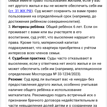
семьи имеете право пользования жильём, если у вас
нет другого жилья и вы не можете обеспечить себя им
(
ст. 31 ЖК РФ
). Суд может сохранить за вами право
пользования на определённый срок (например, до
достижения ребёнком совершеннолетия).
3.
Интересы ребёнка
: Общий ребёнок 6 лет. Если он
проживает с вами или вы участвуете в его
воспитании, суд учтёт, что выселение нарушит его
права. Кроме того, материнский капитал
подразумевает, что квартира приобретена с учётом
интересов всех членов семьи.
4.
Судебная практика
: Суды часто отказывают в
выселении, если у ответчика нет иного жилья и он не
может обеспечить себя им (например, апелляционное
определение Мосгорсуда № 33-1234/2023).
Резюме
: Суд вряд ли выпишет вас «в никуда» без
предоставления другого жилья, особенно учитывая
наличие общего ребёнка и использование
маткапитала. Рекомендую подать встречный иск о
признании брачного договора недействительным в
части невыделения долей детям и о сохранении за