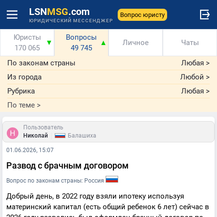
LSN
MSG
.com
Вопрос юристу
ЮРИДИЧЕСКИЙ МЕССЕНДЖЕР
Юристы
Вопросы
▼
▲
Личное
Чаты
170 065
49 745
По законам страны
Любая
>
Из города
Любой
>
Рубрика
Любая
>
По теме
>
Пользователь
|
Николай
Балашиха
01.06.2026, 15:07
Развод с брачным договором
Вопрос по законам страны: Россия
Добрый день, в 2022 году взяли ипотеку используя
материнский капитал (есть общий ребенок 6 лет) сейчас в