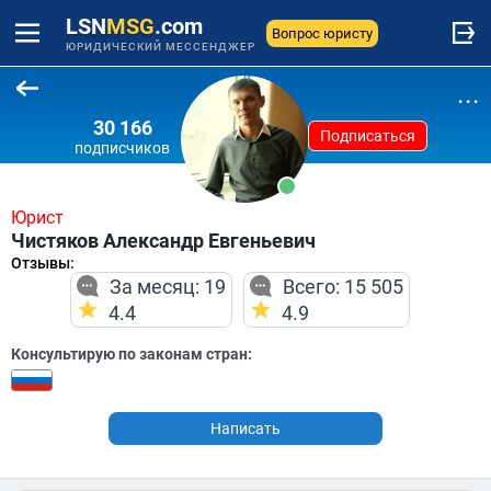
LSN
MSG
.com
Вопрос юристу
ЮРИДИЧЕСКИЙ МЕССЕНДЖЕР
...
30 166
Подписаться
подписчиков
Юрист
Чистяков Александр Евгеньевич
Отзывы:
За месяц: 19
Всего: 15 505
4.4
4.9
Консультирую по законам стран:
Написать