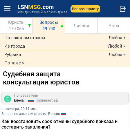
LSN
MSG
.com
Вопрос юристу
ЮРИДИЧЕСКИЙ МЕССЕНДЖЕР
Юристы
Вопросы
▼
▲
Личное
Чаты
170 065
49 740
По законам страны
Любая
>
Из города
Любой
>
Рубрика
Любая
>
По теме
>
Судебная защита
консультации юристов
Пользователь
|
Елена
Калининград
позавчера, 20:11 мск
Вопрос по законам страны: Россия
Как восстановить срок отмены судебного приказа и
составить заявления?