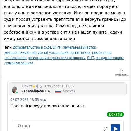
заброшенный участок и зарегистрировал его в егрн ,
впоследствии выяснилось что сосед через дорогу его
взял у сни в землепользования. Итог он подал на меня в
суд и просит устранить препятствия и вернуть границы до
присоединения участка. Сам сосед не является
собственником и в уставе снт я не нашел пункта , сдачи
ими участка в землепользования
Теги:
доказательства в суде
,
ЕГРН
,
земельный участок
,
землепользование
,
иск об устранении препятствий
,
незаконное
пользование
,
регистрация права собственности
,
СНТ
,
соседские споры
,
судебная защита
Ответить
4.5
Юрист
Отзывов: 151 802
|
Каравайцева Е.А.
Москва
02.07.2026, 18:53 мск
Подавайте суду возражение на иск.
Донаты