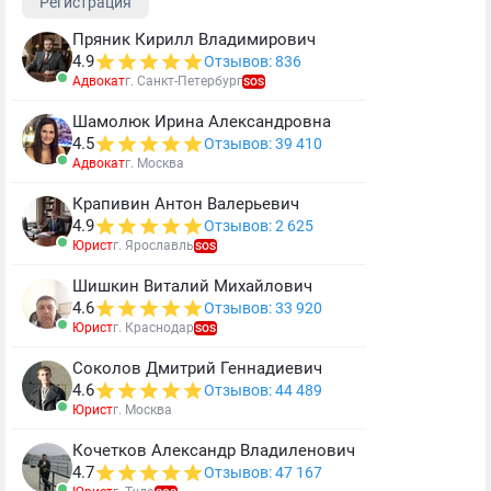
Регистрация
Пряник Кирилл Владимирович
4.9
Отзывов: 836
Адвокат
г. Санкт-Петербург
SOS
Шамолюк Ирина Александровна
4.5
Отзывов: 39 410
Адвокат
г. Москва
Крапивин Антон Валерьевич
4.9
Отзывов: 2 625
Юрист
г. Ярославль
SOS
Шишкин Виталий Михайлович
4.6
Отзывов: 33 920
Юрист
г. Краснодар
SOS
Соколов Дмитрий Геннадиевич
4.6
Отзывов: 44 489
Юрист
г. Москва
Кочетков Александр Владиленович
4.7
Отзывов: 47 167