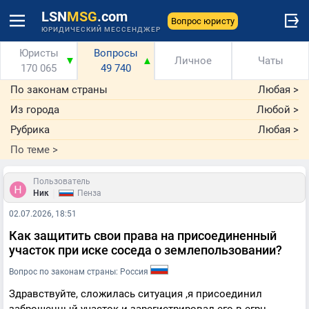
LSN
MSG
.com
Вопрос юристу
ЮРИДИЧЕСКИЙ МЕССЕНДЖЕР
Юристы
Вопросы
▼
▲
Личное
Чаты
170 065
49 740
По законам страны
Любая
>
Из города
Любой
>
Рубрика
Любая
>
По теме
>
Пользователь
|
Ник
Пенза
02.07.2026, 18:51
Как защитить свои права на присоединенный
участок при иске соседа о землепользовании?
Вопрос по законам страны: Россия
Здравствуйте, сложилась ситуация ,я присоединил