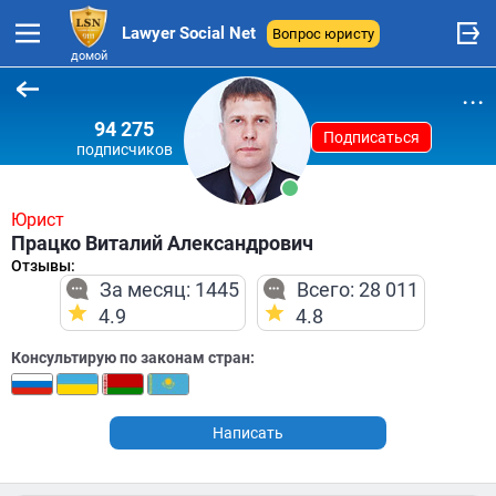
Lawyer Social Net
Вопрос юристу
домой
...
94 275
Подписаться
подписчиков
Юрист
Працко Виталий Александрович
Отзывы:
За месяц: 1445
Всего: 28 011
4.9
4.8
Консультирую по законам стран:
Написать