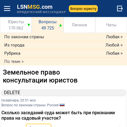
LSN
MSG
.com
Вопрос юристу
ЮРИДИЧЕСКИЙ МЕССЕНДЖЕР
Юристы
Вопросы
▼
▲
Личное
Чаты
170 062
49 725
По законам страны
Любая
>
Из города
Любой
>
Рубрика
Любая
>
По теме
>
Земельное право
консультации юристов
DELETE
позавчера, 20:51 мск
Вопрос по законам страны: Россия
Сколько заседаний суда может быть при признании
права на садовый участок?