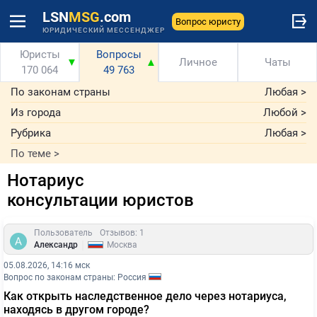
LSN
MSG
.com
Вопрос юристу
ЮРИДИЧЕСКИЙ МЕССЕНДЖЕР
Юристы
Вопросы
▼
▲
Личное
Чаты
170 064
49 763
По законам страны
Любая
>
Из города
Любой
>
Рубрика
Любая
>
По теме
>
Нотариус
консультации юристов
Пользователь
Отзывов: 1
|
Александр
Москва
05.08.2026, 14:16 мск
Вопрос по законам страны: Россия
Как открыть наследственное дело через нотариуса,
находясь в другом городе?