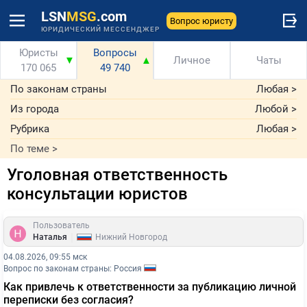
LSN
MSG
.com
Вопрос юристу
ЮРИДИЧЕСКИЙ МЕССЕНДЖЕР
Юристы
Вопросы
▼
▲
Личное
Чаты
170 065
49 740
По законам страны
Любая
>
Из города
Любой
>
Рубрика
Любая
>
По теме
>
Уголовная ответственность
консультации юристов
Пользователь
|
Наталья
Нижний Новгород
04.08.2026, 09:55 мск
Вопрос по законам страны: Россия
Как привлечь к ответственности за публикацию личной
переписки без согласия?