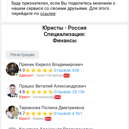
Буду признателен, если Вы поделитесь мнением о
нашем сервисе со своими друзьями. Для этого
перейдите по
ссылке
Юристы - Россия
Специализация:
Финансы
Регистрация
Пряник Кирилл Владимирович
4.9
Отзывов: 838
Адвокат
г. Санкт-Петербург
SOS
Працко Виталий Александрович
4.8
Отзывов: 28 156
Юрист
г. Калининград
SOS
Тарханова Полина Дмитриевна
4.7
Отзывов: 6 561
Юрист
г. Ижевск
SOS