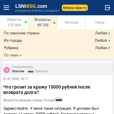
LSN
MSG
.com
Вопрос юристу
ЮРИДИЧЕСКИЙ МЕССЕНДЖЕР
Юристы
Вопросы
▼
▲
Личное
Чаты
170 064
49 759
По законам страны
Любая
>
Из города
Любой
>
Рубрика
Любая
>
По теме
>
Пользователь
|
Максим
Оренбург
01.07.2026, 18:17
Что грозит за кражу 10000 рублей после
возврата долга?
Вопрос по законам страны: Россия
Здравствуйте. У меня такая ситуация. Я должен был