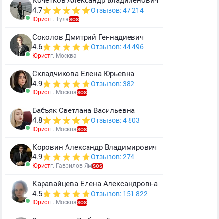
Кочетков Александр Владиленович
4.7
Отзывов: 47 214
Юрист
г. Тула
SOS
Соколов Дмитрий Геннадиевич
4.6
Отзывов: 44 496
Юрист
г. Москва
Складчикова Елена Юрьевна
4.9
Отзывов: 382
Юрист
г. Москва
SOS
Бабъяк Светлана Васильевна
4.8
Отзывов: 4 803
Юрист
г. Москва
SOS
Коровин Александр Владимирович
4.9
Отзывов: 274
Юрист
г. Гаврилов-Ям
SOS
Каравайцева Елена Александровна
4.5
Отзывов: 151 822
Юрист
г. Москва
SOS