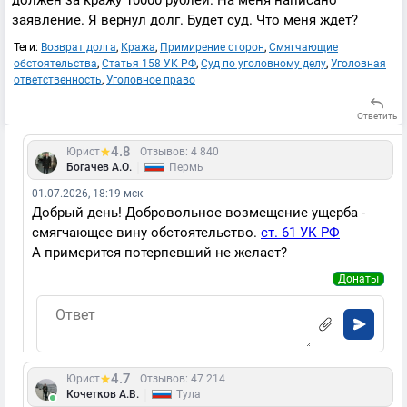
должен за кражу 10000 рублей. На меня написано
заявление. Я вернул долг. Будет суд. Что меня ждет?
Теги:
Возврат долга
,
Кража
,
Примирение сторон
,
Смягчающие
обстоятельства
,
Статья 158 УК РФ
,
Суд по уголовному делу
,
Уголовная
ответственность
,
Уголовное право
Ответить
4.8
Юрист
Отзывов: 4 840
|
Богачев А.О.
Пермь
01.07.2026, 18:19 мск
Добрый день! Добровольное возмещение ущерба -
смягчающее вину обстоятельство.
ст. 61 УК РФ
А примерится потерпевший не желает?
Донаты
4.7
Юрист
Отзывов: 47 214
|
Кочетков А.В.
Тула