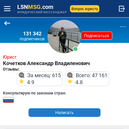
LSN
MSG
.com
Вопрос юристу
ЮРИДИЧЕСКИЙ МЕССЕНДЖЕР
...
131 342
Подписаться
подписчиков
Юрист
Кочетков Александр Владиленович
Отзывы:
За месяц: 615
Всего: 47 161
4.9
4.8
Консультирую по законам стран:
Написать