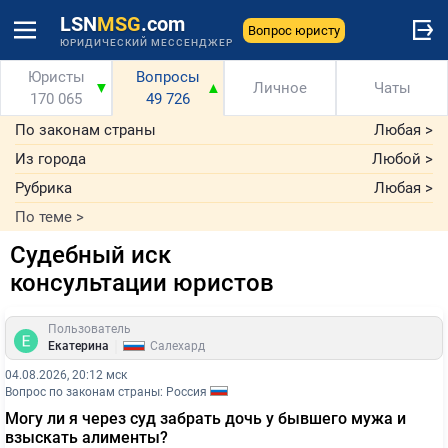
LSN
MSG
.com
Вопрос юристу
ЮРИДИЧЕСКИЙ МЕССЕНДЖЕР
Юристы
Вопросы
▼
▲
Личное
Чаты
170 065
49 726
По законам страны
Любая
>
Из города
Любой
>
Рубрика
Любая
>
По теме
>
Судебный иск
консультации юристов
Пользователь
|
Екатерина
Салехард
04.08.2026, 20:12 мск
Вопрос по законам страны: Россия
Могу ли я через суд забрать дочь у бывшего мужа и
взыскать алименты?