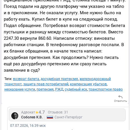
официальное приложение РЖД. Стоянка поезда 1 минуту.
Поезд подали на другую платформу чем указано на табло
и в приложении. Не оказали услугу. Мне нужно было на
работу ехать. Купил билет в купе на следующий поезд.
Подал обращение. Потребовал возврат стоимости билета
пустышки и разницу между стоимостью билетов. Вместо
2247.30 вернули 860.60. Написали отписку: виноваты
работники станции. В телефонному разговоре послали. В
их бланке обращения, в начале текста написал:
досудебная претензия. Как продолжить? Нужно писать
ещё раз досудебную претензию или сразу писать
заявление в суд?
Теги:
возврат билета
,
досудебная претензия
,
железнодорожный
транспорт
,
защита прав потребителей
,
компенсация убытков
,
неоказание услуги
,
претензия
,
РЖД
,
судебный иск
,
транспортное право
Ответить
4.7
Адвокат
Отзывов: 31
|
Соболев К.В.
Санкт-Петербург
07.07.2026, 16:39 мск