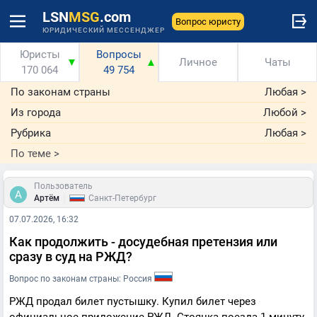
LSN
MSG
.com
Вопрос юристу
ЮРИДИЧЕСКИЙ МЕССЕНДЖЕР
Юристы
Вопросы
▼
▲
Личное
Чаты
170 064
49 754
По законам страны
Любая
>
Из города
Любой
>
Рубрика
Любая
>
По теме
>
Пользователь
|
Артём
Санкт-Петербург
07.07.2026, 16:32
Как продолжить - досудебная претензия или
сразу в суд на РЖД?
Вопрос по законам страны: Россия
РЖД продал билет пустышку. Купил билет через