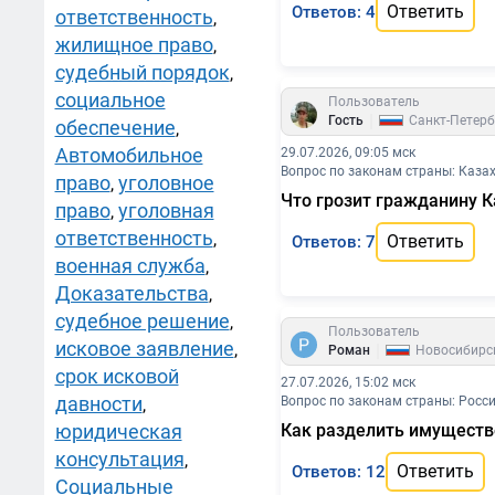
Ответить
Ответов: 4
ответственность
,
жилищное право
,
судебный порядок
,
социальное
Пользователь
|
Гость
Санкт-Петерб
обеспечение
,
Автомобильное
29.07.2026, 09:05 мск
Вопрос по законам страны: Каза
право
уголовное
,
Что грозит гражданину К
право
уголовная
,
ответственность
,
Ответить
Ответов: 7
военная служба
,
Доказательства
,
судебное решение
,
Пользователь
исковое заявление
,
|
Роман
Новосибирс
срок исковой
27.07.2026, 15:02 мск
давности
Вопрос по законам страны: Росс
,
юридическая
Как разделить имуществ
консультация
,
Ответить
Ответов: 12
Социальные