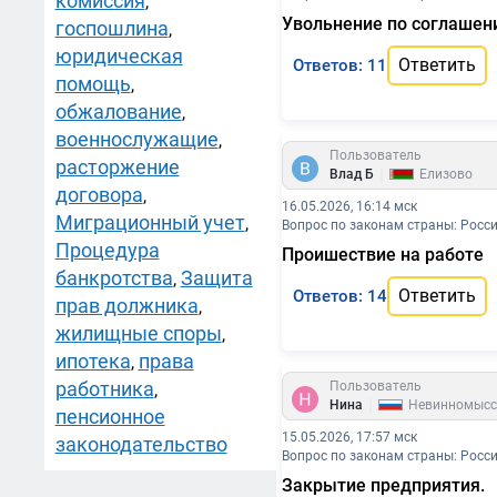
комиссия
,
Увольнение по соглашен
госпошлина
,
юридическая
Ответить
Ответов: 11
помощь
,
обжалование
,
военнослужащие
,
Пользователь
расторжение
|
Влад Б
Елизово
договора
,
16.05.2026, 16:14 мск
Миграционный учет
,
Вопрос по законам страны: Росс
Процедура
Проишествие на работе
банкротства
Защита
,
Ответить
Ответов: 14
прав должника
,
жилищные споры
,
ипотека
права
,
работника
Пользователь
,
|
Нина
Невинномысс
пенсионное
15.05.2026, 17:57 мск
законодательство
Вопрос по законам страны: Росс
Закрытие предприятия.