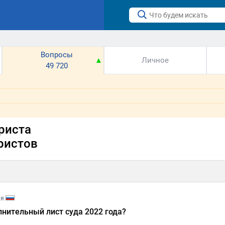
Вопросы
▼
▲
Личное
49 720
риста
ристов
ия
нительный лист суда 2022 года?