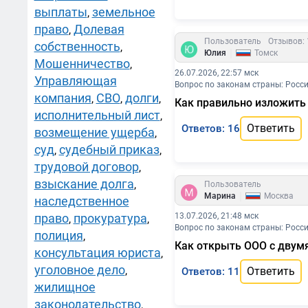
выплаты
земельное
,
право
Долевая
,
Пользователь
Отзывов: 
собственность
,
|
Юлия
Томск
Мошенничество
,
26.07.2026, 22:57 мск
Управляющая
Вопрос по законам страны: Росс
компания
СВО
долги
,
,
,
Как правильно изложить
исполнительный лист
,
Ответить
Ответов: 16
возмещение ущерба
,
суд
судебный приказ
,
,
трудовой договор
,
взыскание долга
,
Пользователь
|
Марина
Москва
наследственное
право
прокуратура
13.07.2026, 21:48 мск
,
,
Вопрос по законам страны: Росс
полиция
,
Как открыть ООО с двумя
консультация юриста
,
уголовное дело
,
Ответить
Ответов: 11
жилищное
законодательство
,