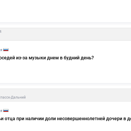
4
ия
седей из-за музыки днем в будний день?
Спасск-Дальний
ия
ьи отца при наличии доли несовершеннолетней дочери в 