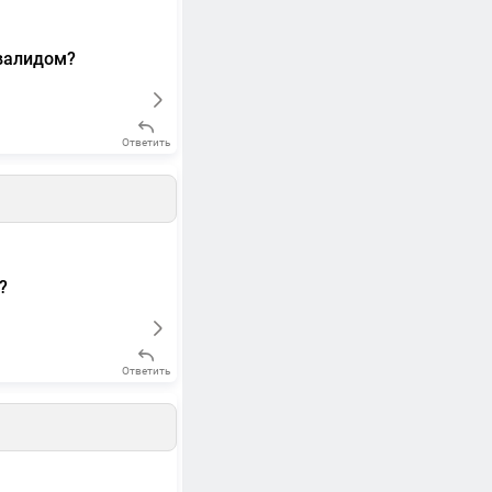
нвалидом?
Ответить
?
Ответить