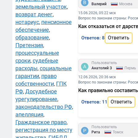
|
Валерий
Москва
земельный участок
,
15.06.2026, 05:22 мск
возврат денег
,
Вопрос по законам страны: Росс
нотариус
пенсионное
,
Как отказаться от дарст
обеспечение
,
образование
,
Ответить
Ответов: 8
Претензия
,
процессуальные
сроки
судебные
,
Пользователь
расходы
социальные
|
,
Анатолий З
Пермь
гарантии
право
,
12.06.2026, 20:36 мск
Вопрос по законам страны: Росс
собственности
ГПК
,
Как правильно составить
РФ
Досудебное
,
урегулирование
,
Ответить
Ответов: 11
законодательство РФ
,
апелляция
,
Гражданское право
,
Пользователь
регистрация по месту
|
Рита
Томск
жительства
ГИБДД
,
,