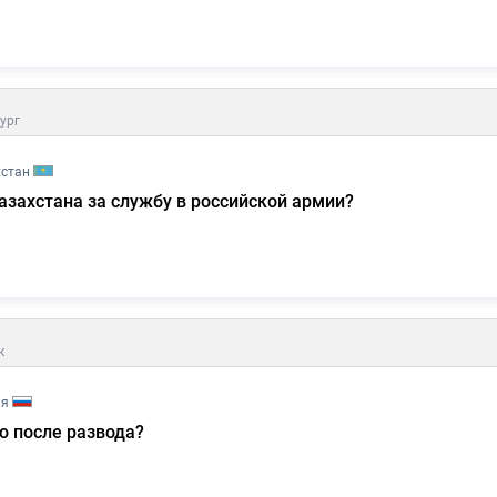
ург
хстан
азахстана за службу в российской армии?
к
ия
о после развода?