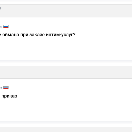
1
ия
е обмана при заказе интим-услуг?
ия
 приказ