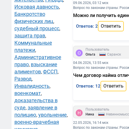
09.06.2026, 03:12 мск
Исковая давность
,
Вопрос по законам страны: Росс
Банкротство
Можно ли получить едино
физических лиц
,
Ответить
Ответов: 2
судебный процесс
,
защита прав
,
Коммунальные
платежи
,
Пользователь
|
Ольга
Саранск
Административное
04.06.2026, 13:55 мск
право
взыскание
,
Вопрос по законам страны: Росс
алиментов
ФССП
,
,
Чем договор найма отлич
Развод
,
Инвалидность
Ответить
,
Ответов: 12
военкомат
,
доказательства в
суде
заявление в
,
Пользователь
|
полицию
увольнение
,
,
Нина
Невинномысс
военно-врачебная
22.05.2026, 16:14 мск
Вопрос по законам страны: Росс