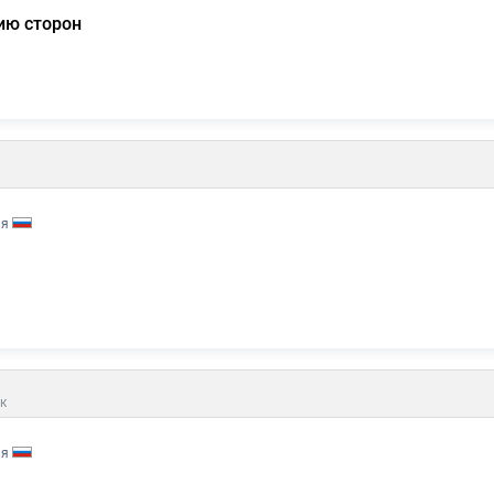
ию сторон
ия
к
ия