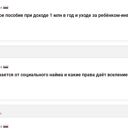
ия
е пособие при доходе 1 млн в год и уходе за ребёнком-и
ия
ается от социального найма и какие права даёт вселение
к
ия