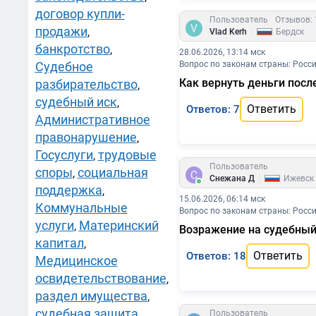
договор купли-
Пользователь
Отзывов: 
продажи
|
,
Vlad Kerh
Бердск
банкротство
,
28.06.2026, 13:14 мск
Судебное
Вопрос по законам страны: Росс
Как вернуть деньги посл
разбирательство
,
судебный иск
,
Ответить
Ответов: 7
Административное
правонарушение
,
Госуслуги
трудовые
,
Пользователь
споры
социальная
,
|
Снежана Д
Ижевск
поддержка
,
15.06.2026, 06:14 мск
Коммунальные
Вопрос по законам страны: Росс
услуги
Материнский
,
Возражение на судебный
капитал
,
Ответить
Ответов: 18
Медицинское
освидетельствование
,
раздел имущества
,
судебная защита
,
Пользователь