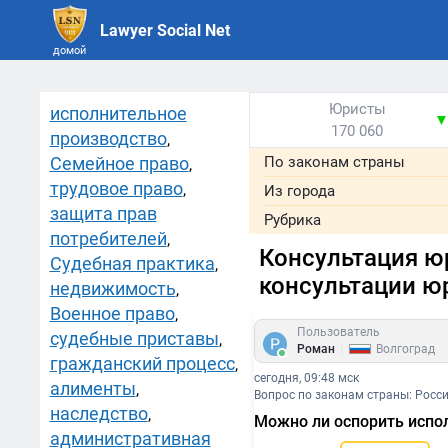
Lawyer Social Net
домой
Юристы
исполнительное
170 060
производство
,
Семейное право
По законам страны
,
трудовое право
,
Из города
защита прав
Рубрика
потребителей
,
Консультация ю
Судебная практика
,
консультации ю
недвижимость
,
Военное право
,
Пользователь
судебные приставы
,
|
Роман
Волгоград
гражданский процесс
,
сегодня, 09:48 мск
алименты
,
Вопрос по законам страны: Росс
наследство
,
Можно ли оспорить испол
административная