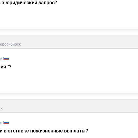
на юридический запрос?
овосибирск
ия
ия "?
ск
ия
и в отставке пожизненные выплаты?