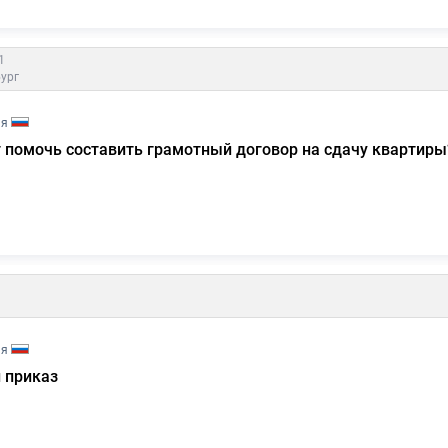
1
ург
ия
 помочь составить грамотный договор на сдачу квартиры
ия
 приказ