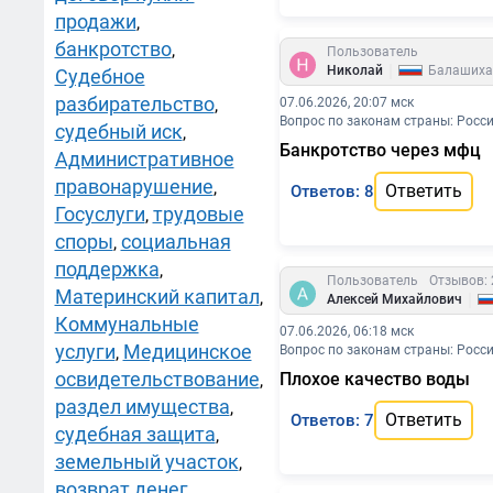
продажи
,
банкротство
,
Пользователь
|
Николай
Балашиха
Судебное
разбирательство
,
07.06.2026, 20:07 мск
Вопрос по законам страны: Росс
судебный иск
,
Банкротство через мфц
Административное
правонарушение
,
Ответить
Ответов: 8
Госуслуги
трудовые
,
споры
социальная
,
поддержка
,
Пользователь
Отзывов: 
Материнский капитал
,
|
Алексей Михайлович
Коммунальные
07.06.2026, 06:18 мск
услуги
Медицинское
,
Вопрос по законам страны: Росс
освидетельствование
Плохое качество воды
,
раздел имущества
,
Ответить
Ответов: 7
судебная защита
,
земельный участок
,
возврат денег
,