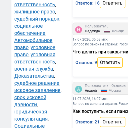
Ответить
Ответов: 16
ответственность
,
жилищное право
,
судебный порядок
,
социальное
Пользователь
|
Надежда
Донецк
обеспечение
,
Автомобильное
17.07.2026, 05:58 мск
Вопрос по законам страны: Росс
право
уголовное
,
Что делать при закрыти
право
уголовная
,
ответственность
,
Ответить
Ответов: 9
военная служба
,
Доказательства
,
судебное решение
,
Пользователь
Отзывов: 
исковое заявление
,
|
Андрей
Москва
срок исковой
11.07.2026, 16:07 мск
давности
Вопрос по законам страны: Росс
,
юридическая
Как поступить, если пан
консультация
,
Ответить
Ответов: 21
Социальные