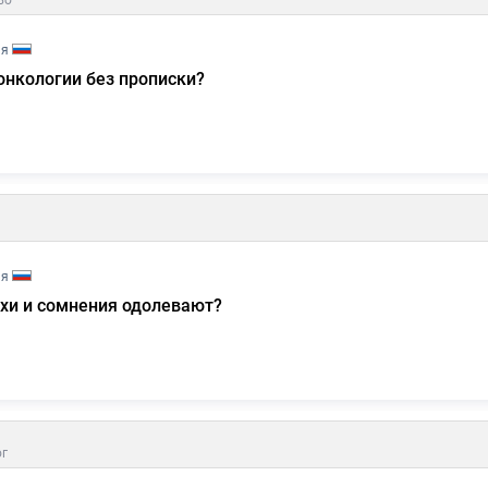
во
ия
онкологии без прописки?
ия
ахи и сомнения одолевают?
г