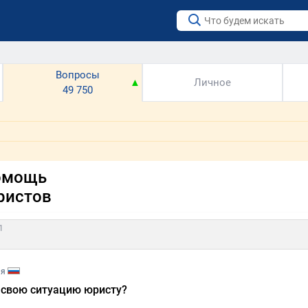
Вопросы
▼
▲
Личное
49 750
омощь
ристов
1
ия
 свою ситуацию юристу?