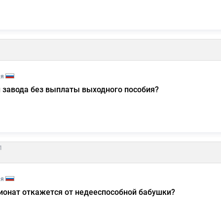
ия
и завода без выплаты выходного пособия?
1
ия
сионат откажется от недееспособной бабушки?