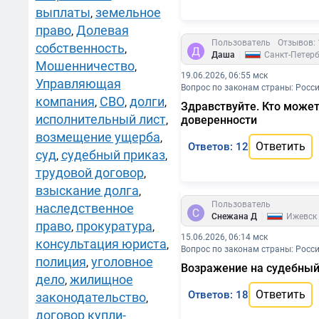
выплаты
земельное
,
право
Долевая
,
Пользователь
Отзывов: 
собственность
,
|
Даша
Санкт-Петерб
Мошенничество
,
19.06.2026, 06:55 мск
Управляющая
Вопрос по законам страны: Росс
компания
СВО
долги
,
,
,
Здравствуйте. Кто может
исполнительный лист
,
доверенности
возмещение ущерба
,
Ответить
Ответов: 12
суд
судебный приказ
,
,
трудовой договор
,
взыскание долга
,
Пользователь
наследственное
|
Снежана Д
Ижевск
право
прокуратура
,
,
15.06.2026, 06:14 мск
консультация юриста
,
Вопрос по законам страны: Росс
полиция
уголовное
,
Возражение на судебный
дело
жилищное
,
Ответить
Ответов: 18
законодательство
,
договор купли-