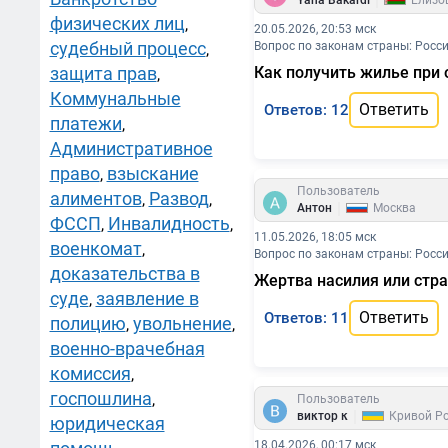
|
Yana Bakardi
Елизо
физических лиц
,
20.05.2026, 20:53 мск
судебный процесс
Вопрос по законам страны: Росс
,
защита прав
Как получить жилье при 
,
Коммунальные
Ответить
Ответов: 12
платежи
,
Административное
право
взыскание
,
Пользователь
алиментов
Развод
,
,
|
Антон
Москва
ФССП
Инвалидность
,
,
11.05.2026, 18:05 мск
военкомат
,
Вопрос по законам страны: Росс
доказательства в
Жертва насилия или стр
суде
заявление в
,
Ответить
Ответов: 11
полицию
увольнение
,
,
военно-врачебная
комиссия
,
госпошлина
,
Пользователь
|
виктор к
Кривой Ро
юридическая
18.04.2026, 00:17 мск