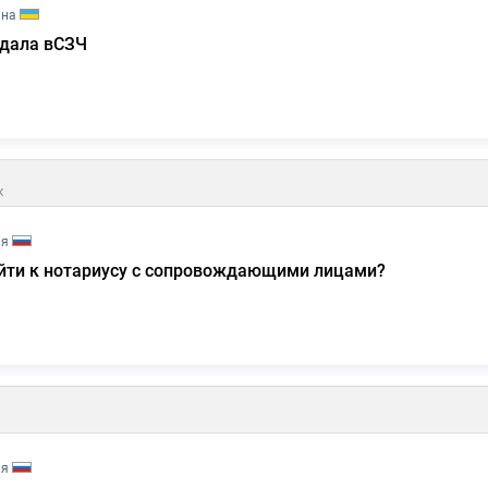
ина
одала вСЗЧ
к
ия
йти к нотариусу с сопровождающими лицами?
ия