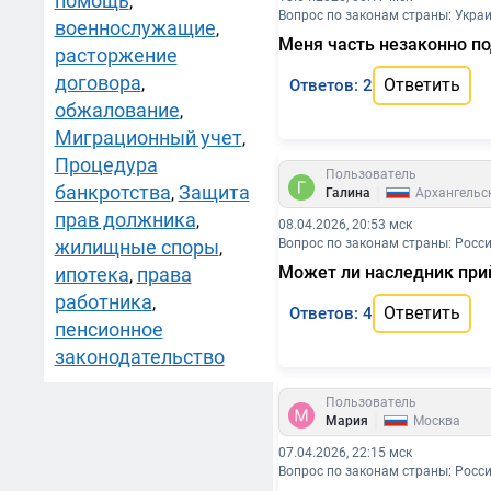
помощь
,
Вопрос по законам страны: Укра
военнослужащие
,
Меня часть незаконно п
расторжение
договора
,
Ответить
Ответов: 2
обжалование
,
Миграционный учет
,
Процедура
Пользователь
банкротства
Защита
|
,
Галина
Архангельс
прав должника
,
08.04.2026, 20:53 мск
жилищные споры
Вопрос по законам страны: Росс
,
Может ли наследник при
ипотека
права
,
работника
,
Ответить
Ответов: 4
пенсионное
законодательство
Пользователь
|
Мария
Москва
07.04.2026, 22:15 мск
Вопрос по законам страны: Росс