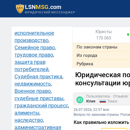
LSN
MSG
.com
ЮРИДИЧЕСКИЙ МЕССЕНДЖЕР
Юристы
исполнительное
170 065
производство
,
Семейное право
По законам страны
,
трудовое право
,
Из города
защита прав
Рубрика
потребителей
,
Юридическая п
Судебная практика
,
консультации ю
недвижимость
,
Военное право
,
Пользователь
Отзывов: 
судебные приставы
,
|
Юлия
Томск
гражданский процесс
,
26.07.2026, 22:57 мск
алименты
,
Вопрос по законам страны: Росс
наследство
,
Как правильно изложить
административная