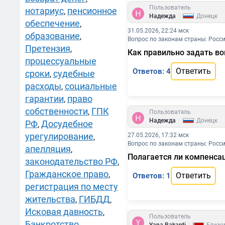
Пользователь
нотариус
пенсионное
,
|
Надежда
Донецк
обеспечение
,
31.05.2026, 22:24 мск
образование
,
Вопрос по законам страны: Росс
Претензия
,
Как правильно задать во
процессуальные
Ответить
Ответов: 4
сроки
судебные
,
расходы
социальные
,
гарантии
право
,
собственности
ГПК
,
Пользователь
|
Надежда
Донецк
РФ
Досудебное
,
урегулирование
27.05.2026, 17:32 мск
,
Вопрос по законам страны: Росс
апелляция
,
Полагается ли компенсац
законодательство РФ
,
Гражданское право
,
Ответить
Ответов: 1
регистрация по месту
жительства
ГИБДД
,
,
Исковая давность
,
Пользователь
Банкротство