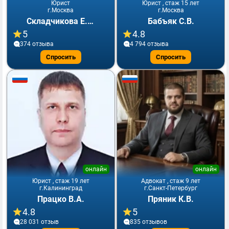
Юрист
Юрист , стаж 15 лет
г.Москва
г.Москва
Складчикова Е.Ю.
Бабъяк С.В.
5
4.8
374 отзывa
4 794 отзывa
Спросить
Спросить
онлайн
онлайн
Юрист , стаж 19 лет
Адвокат , стаж 9 лет
г.Калининград
г.Санкт-Петербург
Працко В.А.
Пряник К.В.
4.8
5
28 031 отзыв
835 отзывов