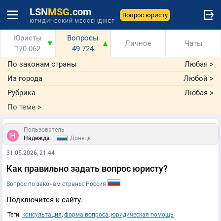
LSN
MSG
.com
Вопрос юристу
ЮРИДИЧЕСКИЙ МЕССЕНДЖЕР
Юристы
Вопросы
▼
▲
Личное
Чаты
170 062
49 724
По законам страны
Любая
>
Из города
Любой
>
Рубрика
Любая
>
По теме
>
Пользователь
|
Надежда
Донецк
31.05.2026, 21:44
Как правильно задать вопрос юристу?
Вопрос по законам страны: Россия
Подключится к сайту.
Теги:
консультация
,
форма вопроса
,
юридическая помощь