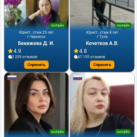
онлайн
онлайн
Юрист , стаж 25 лет
Юрист , стаж 8 лет
г.Черкесск
г.Тула
Бекижева Д. И.
Кочетков А.В.
4.9
4.8
2 209 отзывов
47 155 отзывов
Спросить
Спросить
онлайн
онлайн