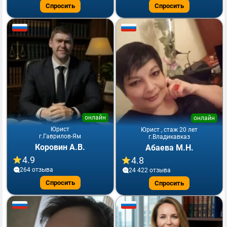
Спросить
Спросить
онлайн
онлайн
Юрист
Юрист , стаж 20 лет
г.Гаврилов-Ям
г.Владикавказ
Коровин А.В.
Абаева М.Н.
4.9
4.8
264 отзывa
24 422 отзывa
Спросить
Спросить