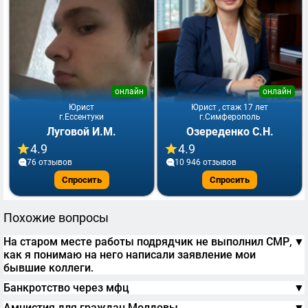
онлайн
онлайн
Юрист
Юрист , стаж 17 лет
г.Ессентуки
г.Симферополь
Луговой И.М.
Озереденко С.Н.
4.9
4.9
76 отзывов
10 946 отзывов
Спросить
Спросить
Похожие вопросы
На старом месте работы подрядчик не выполнил СМР,
▼
как я понимаю на него написали заявление мои
бывшие коллеги.
Банкротство через мфц
▼
Амнистия для граждан Молдовы
▼