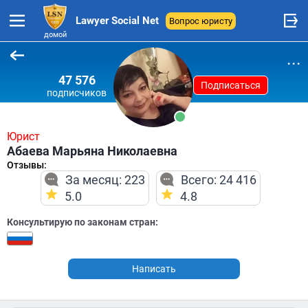
Lawyer Social Net
Вопрос юристу
домой
...
47 576
Подписаться
подписчиков
Юрист
Абаева Марьяна Николаевна
Отзывы:
За месяц: 223
Всего: 24 416
5.0
4.8
Консультирую по законам стран:
Написать