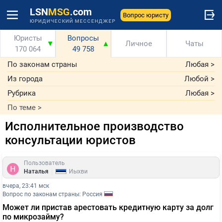
LSN
MSG
.com
Вопрос юристу
ЮРИДИЧЕСКИЙ МЕССЕНДЖЕР
Юристы
Вопросы
▼
▲
Личное
Чаты
170 064
49 758
По законам страны
Любая
>
Из города
Любой
>
Рубрика
Любая
>
По теме
>
Исполнительное производство
консультации юристов
Пользователь
|
Наталья
Йыхви
вчера, 23:41 мск
Вопрос по законам страны: Россия
Может ли пристав арестовать кредитную карту за долг
по микрозайму?