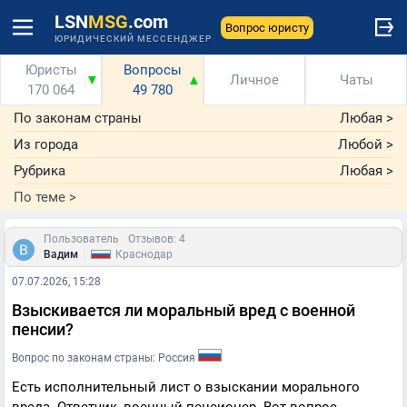
LSN
MSG
.com
Вопрос юристу
ЮРИДИЧЕСКИЙ МЕССЕНДЖЕР
Юристы
Вопросы
▼
▲
Личное
Чаты
170 064
49 780
По законам страны
Любая
>
Из города
Любой
>
Рубрика
Любая
>
По теме
>
Пользователь
Отзывов: 4
|
Вадим
Краснодар
07.07.2026, 15:28
Взыскивается ли моральный вред с военной
пенсии?
Вопрос по законам страны: Россия
Есть исполнительный лист о взыскании морального