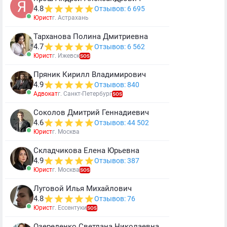
4.8
Отзывов: 6 695
Юрист
г. Астрахань
Тарханова Полина Дмитриевна
4.7
Отзывов: 6 562
Юрист
г. Ижевск
SOS
Пряник Кирилл Владимирович
4.9
Отзывов: 840
Адвокат
г. Санкт-Петербург
SOS
Соколов Дмитрий Геннадиевич
4.6
Отзывов: 44 502
Юрист
г. Москва
Складчикова Елена Юрьевна
4.9
Отзывов: 387
Юрист
г. Москва
SOS
Луговой Илья Михайлович
4.8
Отзывов: 76
Юрист
г. Ессентуки
SOS
Озереденко Светлана Николаевна