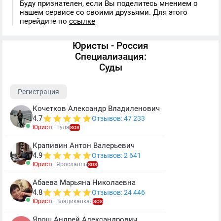
Буду признателен, если Вы поделитесь мнением о
нашем сервисе со своими друзьями. Для этого
перейдите по
ссылке
Юристы - Россия
Специализация:
Суды
Регистрация
Кочетков Александр Владиленович
4.7
Отзывов: 47 233
Юрист
г. Тула
SOS
Крапивин Антон Валерьевич
4.9
Отзывов: 2 641
Юрист
г. Ярославль
SOS
Абаева Марьяна Николаевна
4.8
Отзывов: 24 446
Юрист
г. Владикавказ
SOS
Ярош Андрей Александрович