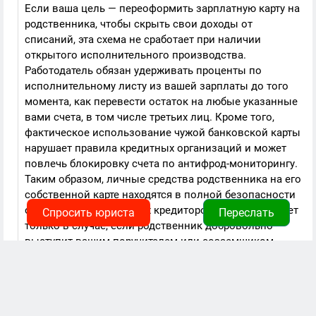
Если ваша цель — переоформить зарплатную карту на
родственника, чтобы скрыть свои доходы от
списаний, эта схема не сработает при наличии
открытого исполнительного производства.
Работодатель обязан удерживать проценты по
исполнительному листу из вашей зарплаты до того
момента, как перевести остаток на любые указанные
вами счета, в том числе третьих лиц. Кроме того,
фактическое использование чужой банковской карты
нарушает правила кредитных организаций и может
повлечь блокировку счета по антифрод-мониторингу.
Таким образом, личные средства родственника на его
собственной карте находятся в полной безопасности
от вашего банка и ваших кредиторов. Риск возникает
Спросить юриста
Переслать
только в случае, если родственник добровольно
выступит вашим поручителем или созаемщиком,
либо если вы попытаетесь использовать его счет для
сокрытия своих доходов от службы судебных
приставов.
НПА: ст. 410, 845 ГК РФ, ст. 7, 8 ФЗ-115, ст. 8, 69, 119