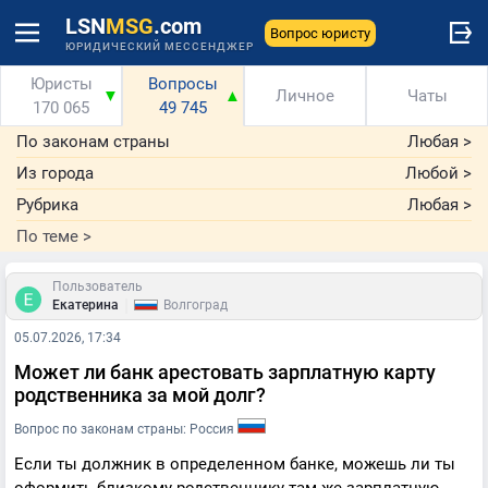
LSN
MSG
.com
Вопрос юристу
ЮРИДИЧЕСКИЙ МЕССЕНДЖЕР
Юристы
Вопросы
▼
▲
Личное
Чаты
170 065
49 745
По законам страны
Любая
>
Из города
Любой
>
Рубрика
Любая
>
По теме
>
Пользователь
|
Екатерина
Волгоград
05.07.2026, 17:34
Может ли банк арестовать зарплатную карту
родственника за мой долг?
Вопрос по законам страны: Россия
Если ты должник в определенном банке, можешь ли ты