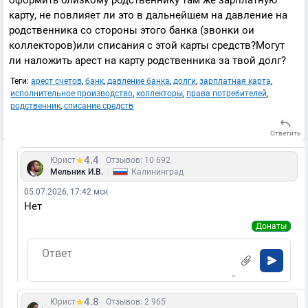
оформить близкому родственнику там же зарплатную
карту, не повлияет ли это в дальнейшем на давление на
родственника со стороны этого банка (звонки ои
коллекторов)или списания с этой карты средств?Могут
ли наложить арест на карту родственника за твой долг?
Теги:
арест счетов
,
банк
,
давление банка
,
долги
,
зарплатная карта
,
исполнительное производство
,
коллекторы
,
права потребителей
,
родственник
,
списание средств
Ответить
4.4
Юрист
Отзывов: 10 692
|
Мельник И.В.
Калининград
05.07.2026, 17:42 мск
Нет
Донаты
4.8
Юрист
Отзывов: 2 965