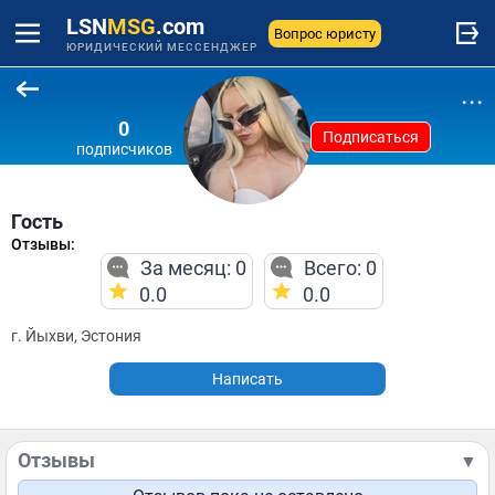
LSN
MSG
.com
Вопрос юристу
ЮРИДИЧЕСКИЙ МЕССЕНДЖЕР
...
0
Подписаться
подписчиков
Гость
Отзывы:
За месяц: 0
Всего: 0
0.0
0.0
г. Йыхви, Эстония
Написать
Отзывы
▼