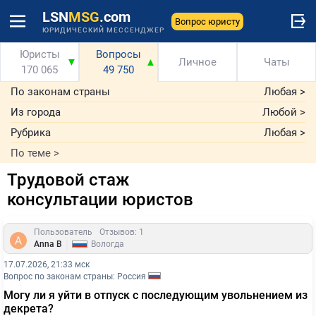
LSN
MSG
.com
Вопрос юристу
ЮРИДИЧЕСКИЙ МЕССЕНДЖЕР
Юристы
Вопросы
▼
▲
Личное
Чаты
170 065
49 750
По законам страны
Любая
>
Из города
Любой
>
Рубрика
Любая
>
По теме
>
Трудовой стаж
консультации юристов
Пользователь
Отзывов: 1
|
Anna B
Вологда
17.07.2026, 21:33 мск
Вопрос по законам страны: Россия
Могу ли я уйти в отпуск с последующим увольнением из
декрета?