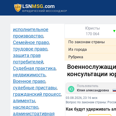
LSN
MSG
.com
ЮРИДИЧЕСКИЙ МЕССЕНДЖЕР
Юристы
исполнительное
170 064
производство
,
Семейное право
По законам страны
,
трудовое право
,
Из города
защита прав
Рубрика
потребителей
,
Военнослужащи
Судебная практика
,
консультации ю
недвижимость
,
Военное право
,
Пользователь
судебные приставы
,
|
Юлия александровна
гражданский процесс
,
03.08.2026, 23:16 мск
алименты
,
Вопрос по законам страны: Росс
наследство
,
Как будут удерживать ал
административная