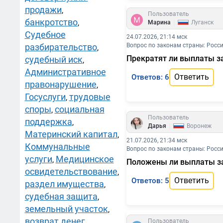
продажи
,
Пользователь
банкротство
|
,
Марина
Луганск
Судебное
24.07.2026, 21:14 мск
разбирательство
Вопрос по законам страны: Росс
,
Прекратят ли выплаты за
судебный иск
,
Административное
Ответить
Ответов: 6
правонарушение
,
Госуслуги
трудовые
,
споры
социальная
,
Пользователь
поддержка
,
|
Дарья
Воронеж
Материнский капитал
,
21.07.2026, 21:34 мск
Коммунальные
Вопрос по законам страны: Росс
услуги
Медицинское
,
Положены ли выплаты за 
освидетельствование
,
Ответить
Ответов: 5
раздел имущества
,
судебная защита
,
земельный участок
,
возврат денег
,
Пользователь