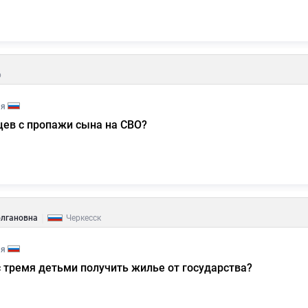
р
ия
цев с пропажи сына на СВО?
|
олгановна
Черкесск
ия
 тремя детьми получить жилье от государства?