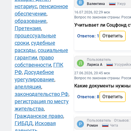
|
Валентина
Ужур
нотариус
пенсионное
,
16.07.2026, 02:29 мск
обеспечение
,
Вопрос по законам страны: Росс
образование
,
Учитывает ли Соцфонд с
Претензия
,
процессуальные
Ответить
Ответов: 1
сроки
судебные
,
расходы
социальные
,
гарантии
право
,
Пользователь
собственности
ГПК
|
,
Лариса А
Уссурийс
РФ
Досудебное
,
27.06.2026, 20:45 мск
Вопрос по законам страны: Росс
урегулирование
,
Какие документы нужны 
апелляция
,
законодательство РФ
,
Ответить
Ответов: 8
регистрация по месту
жительства
,
Гражданское право
,
Пользователь
Отзывов: 
ГИБДД
Исковая
,
|
Роман
Чита
давность
,