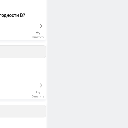
годности В?
Ответить
Ответить