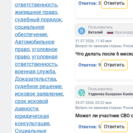
Ответить
Ответов: 5
ответственность
,
жилищное право
,
судебный порядок
,
социальное
Пользователь
|
Виталий
Краснода
обеспечение
,
Автомобильное
31.07.2026, 11:43 мск
Вопрос по законам страны: Росс
право
уголовное
,
Что делать после 6 меся
право
уголовная
,
ответственность
,
Ответить
Ответов: 9
военная служба
,
Доказательства
,
судебное решение
,
Пользователь
исковое заявление
,
Узденова Базархан Ханб
срок исковой
29.07.2026, 05:22 мск
давности
Вопрос по законам страны: Росс
,
юридическая
Может ли участник СВО с
консультация
,
Ответить
Ответов: 5
Социальные