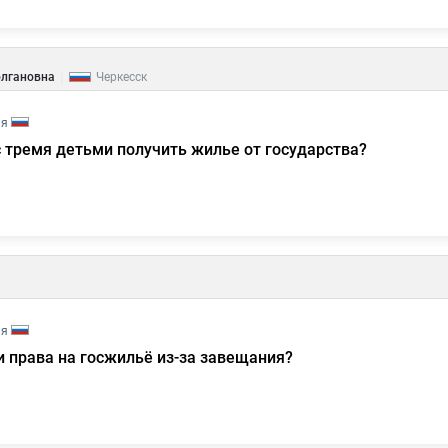
|
олгановна
Черкесск
ия
 тремя детьми получить жилье от государства?
ия
 права на госжильё из-за завещания?