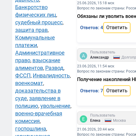
25.06.2026, 15:18 мск
Банкротство
Вопрос по законам страны: Росс
физических лиц
,
Обязаны ли уволить воен
судебный процесс
,
Ответить
Ответов: 4
защита прав
,
Коммунальные
платежи
,
Административное
Пользователь
|
Александр
Долгоп
право
взыскание
,
23.06.2026, 11:54 мск
алиментов
Развод
,
,
Вопрос по законам страны: Росс
ФССП
Инвалидность
,
,
Получение накоплений Н
военкомат
,
доказательства в
Ответить
Ответов: 7
суде
заявление в
,
полицию
увольнение
,
,
военно-врачебная
Пользователь
|
комиссия
,
Елена
Москва
госпошлина
,
21.06.2026, 20:44 мск
Вопрос по законам страны: Росс