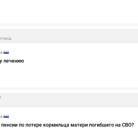
лгород
ия
у лечению
1
ия
 пенсии по потере кормильца матери погибшего на СВО?