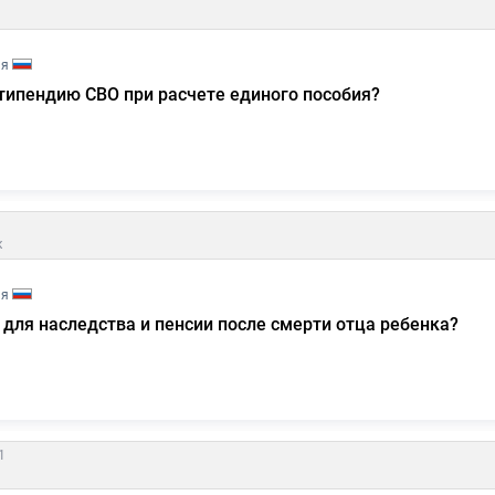
ия
типендию СВО при расчете единого пособия?
к
ия
для наследства и пенсии после смерти отца ребенка?
1