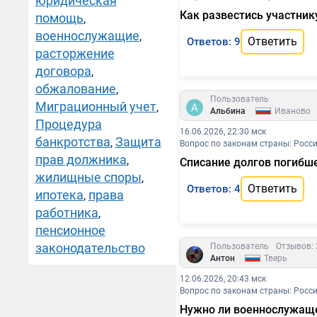
юридическая
Как развестись участник
помощь
,
военнослужащие
,
Ответить
Ответов: 9
расторжение
договора
,
обжалование
,
Пользователь
Миграционный учет
,
|
Альбина
Иваново
Процедура
16.06.2026, 22:30 мск
банкротства
Защита
,
Вопрос по законам страны: Росс
прав должника
,
Списание долгов погибш
жилищные споры
,
Ответить
Ответов: 4
ипотека
права
,
работника
,
пенсионное
законодательство
Пользователь
Отзывов: 
|
Антон
Тверь
12.06.2026, 20:43 мск
Вопрос по законам страны: Росс
Нужно ли военнослужащем