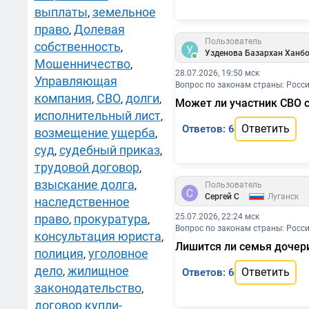
выплаты
земельное
,
право
Долевая
,
Пользователь
собственность
,
Узденова Базархан Ханб
Мошенничество
,
28.07.2026, 19:50 мск
Управляющая
Вопрос по законам страны: Росс
компания
СВО
долги
,
,
,
Может ли участник СВО с
исполнительный лист
,
Ответить
Ответов: 6
возмещение ущерба
,
суд
судебный приказ
,
,
трудовой договор
,
взыскание долга
,
Пользователь
|
Сергей С
Луганск
наследственное
право
прокуратура
25.07.2026, 22:24 мск
,
,
Вопрос по законам страны: Росс
консультация юриста
,
Лишится ли семья дочери
полиция
уголовное
,
дело
жилищное
,
Ответить
Ответов: 6
законодательство
,
договор купли-