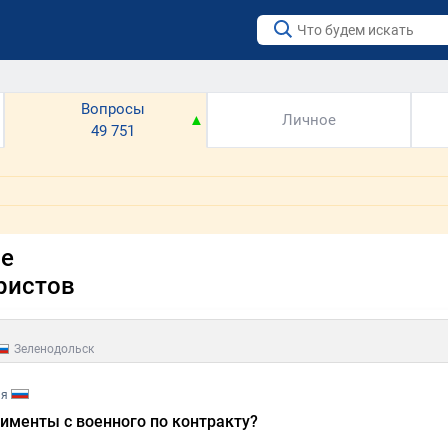
Вопросы
▼
▲
Личное
49 751
е
ристов
Зеленодольск
ия
именты с военного по контракту?