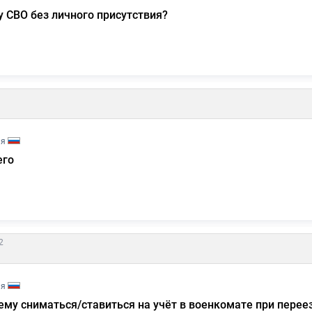
у СВО без личного присутствия?
ия
его
2
ия
у сниматься/ставиться на учёт в военкомате при переез