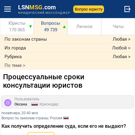
LSN
MSG
.com
Вопрос юристу
ЮРИДИЧЕСКИЙ МЕССЕНДЖЕР
Юристы
Вопросы
▼
▲
Личное
Чаты
170 065
49 739
По законам страны
Любая
>
Из города
Любой
>
Рубрика
Любая
>
По теме
>
Процессуальные сроки
консультации юристов
Пользователь
|
Оксана
Краснодар
позавчера, 20:40 мск
Вопрос по законам страны: Россия
Как получить определение суда, если его не выдают?