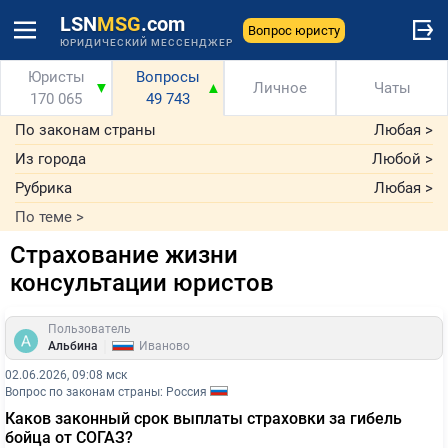
LSN
MSG
.com
Вопрос юристу
ЮРИДИЧЕСКИЙ МЕССЕНДЖЕР
Юристы
Вопросы
▼
▲
Личное
Чаты
170 065
49 743
По законам страны
Любая
>
Из города
Любой
>
Рубрика
Любая
>
По теме
>
Страхование жизни
консультации юристов
Пользователь
|
Альбина
Иваново
02.06.2026, 09:08 мск
Вопрос по законам страны: Россия
Каков законный срок выплаты страховки за гибель
бойца от СОГАЗ?