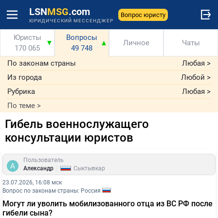
LSN
MSG
.com
Вопрос юристу
ЮРИДИЧЕСКИЙ МЕССЕНДЖЕР
Юристы
Вопросы
▼
▲
Личное
Чаты
170 065
49 748
По законам страны
Любая
>
Из города
Любой
>
Рубрика
Любая
>
По теме
>
Гибель военнослужащего
консультации юристов
Пользователь
|
Александр
Сыктывкар
23.07.2026, 16:08 мск
Вопрос по законам страны: Россия
Могут ли уволить мобилизованного отца из ВС РФ после
гибели сына?