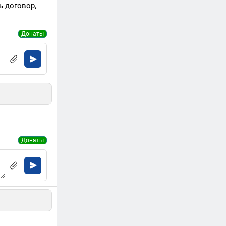
ь договор,
Донаты
Донаты