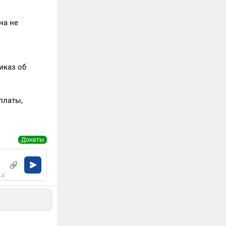
на не
иказ об
платы,
Донаты