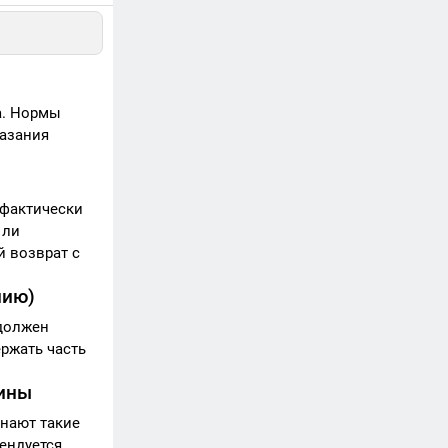
а. Нормы
казания
 фактически
 ли
й возврат с
нию)
 должен
ржать часть
лины
знают такие
ендуется