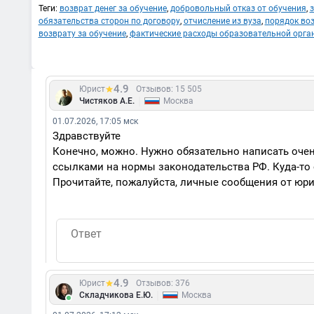
Теги:
возврат денег за обучение
,
добровольный отказ от обучения
,
з
обязательства сторон по договору
,
отчисление из вуза
,
порядок воз
возврату за обучение
,
фактические расходы образовательной орга
4.9
Юрист
Отзывов: 15 505
|
Чистяков А.Е.
Москва
01.07.2026, 17:05 мск
Здравствуйте
Конечно, можно. Нужно обязательно написать очен
ссылками на нормы законодательства РФ. Куда-то е
Прочитайте, пожалуйста, личные сообщения от юрис
4.9
Юрист
Отзывов: 376
|
Складчикова Е.Ю.
Москва