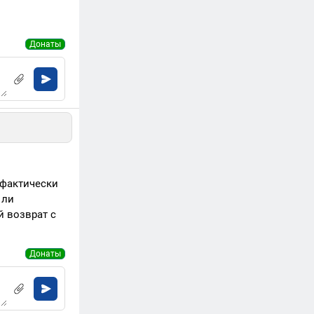
Донаты
 фактически
 ли
й возврат с
Донаты