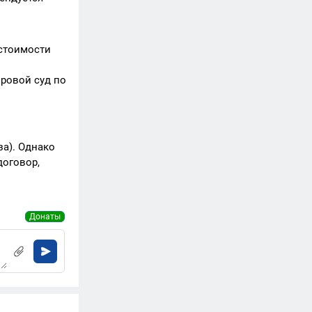
 стоимости
ировой суд по
за). Однако
договор,
Донаты