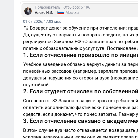
Пользователь
Отзывов: 5 196
|
Алекс И.И.
Москва
01.07.2026, 17:03 мск
## Возврат денег за обучение при отчислении: пра
Да, существуют варианты возврата средств, но их
регулируются Законом РФ «О защите прав потребите
платных образовательных услуг (утв. Постановлен
1. Если отчисление произошло по иници
Учебное заведение обязано вернуть деньги за пери
понесённых расходов (например, зарплата препода
допущены нарушения со стороны вуза (неоказание 
неустойкой.
2. Если студент отчислен по собственн
Согласно ст. 32 Закона о защите прав потребителе
оплатить исполнителю фактически понесённые рас
средств, если докажет, что понёс затраты. Размер
3. Если отчисление связано с академи
В этом случае вуз часто отказывается возвращать 
условия незаконными, если они ущемляют права по