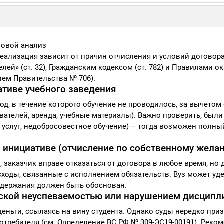
вовой анализ
 реализация зависит от причин отчисления и условий договор
лей» (ст. 32), Гражданским кодексом (ст. 782) и Правилами о
ием Правительства № 706).
ативе учебного заведения
од, в течение которого обучение не проводилось, за вычетом
вателей, аренда, учебные материалы). Важно проверить, были
услуг, недобросовестное обучение) – тогда возможен полны
ой инициативе (отчисление по собственному жела
й, заказчик вправе отказаться от договора в любое время, но
ходы, связанные с исполнением обязательств. Вуз может уде
 удержания должен быть обоснован.
ческой неуспеваемостью или нарушением дисцип
деньги, ссылаясь на вину студента. Однако суды нередко при
требителя (см. Определение ВС РФ № 309-ЭС19-00191). Реком