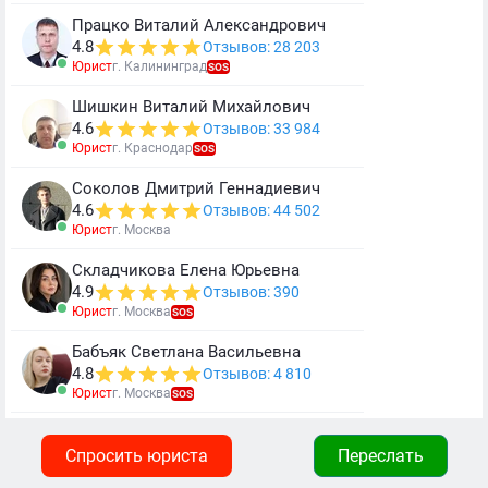
Працко Виталий Александрович
4.8
Отзывов: 28 203
Юрист
г. Калининград
SOS
Шишкин Виталий Михайлович
4.6
Отзывов: 33 984
Юрист
г. Краснодар
SOS
Соколов Дмитрий Геннадиевич
4.6
Отзывов: 44 502
Юрист
г. Москва
Складчикова Елена Юрьевна
4.9
Отзывов: 390
Юрист
г. Москва
SOS
Бабъяк Светлана Васильевна
4.8
Отзывов: 4 810
Юрист
г. Москва
SOS
Спросить юриста
Переслать