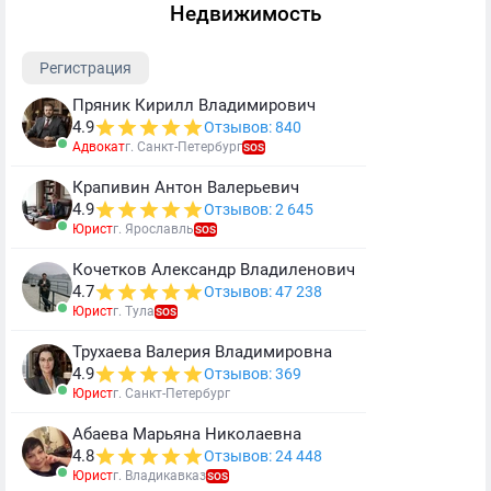
Недвижимость
Регистрация
Пряник Кирилл Владимирович
4.9
Отзывов: 840
Адвокат
г. Санкт-Петербург
SOS
Крапивин Антон Валерьевич
4.9
Отзывов: 2 645
Юрист
г. Ярославль
SOS
Кочетков Александр Владиленович
4.7
Отзывов: 47 238
Юрист
г. Тула
SOS
Трухаева Валерия Владимировна
4.9
Отзывов: 369
Юрист
г. Санкт-Петербург
Абаева Марьяна Николаевна
4.8
Отзывов: 24 448
Юрист
г. Владикавказ
SOS