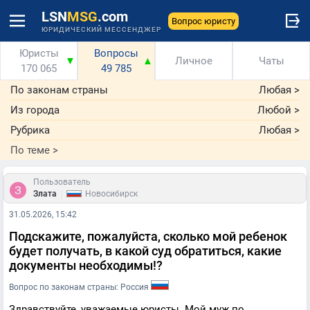
LSN
MSG
.com
Вопрос юристу
ЮРИДИЧЕСКИЙ МЕССЕНДЖЕР
Юристы
Вопросы
▼
▲
Личное
Чаты
170 065
49 785
По законам страны
Любая
>
Из города
Любой
>
Рубрика
Любая
>
По теме
>
Пользователь
|
Злата
Новосибирск
31.05.2026, 15:42
Подскажите, пожалуйста, сколько мой ребенок
будет получать, в какой суд обратиться, какие
документы необходимы!?
Вопрос по законам страны: Россия
Здравствуйте, уважаемые юристы. Мой муж по