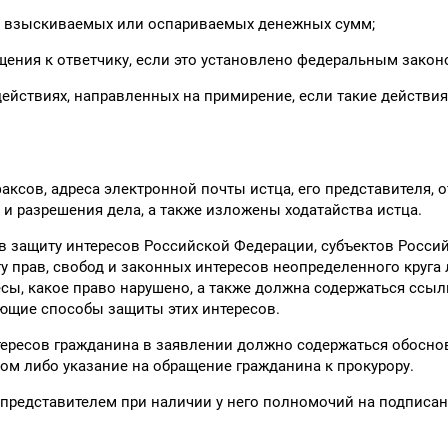
чет взыскиваемых или оспариваемых денежных сумм;
щения к ответчику, если это установлено федеральным закон
действиях, направленных на примирение, если такие действия
ксов, адреса электронной почты истца, его представителя, о
и разрешения дела, а также изложены ходатайства истца.
в защиту интересов Российской Федерации, субъектов Росси
 прав, свобод и законных интересов неопределенного круга 
есы, какое право нарушено, а также должна содержаться ссыл
ющие способы защиты этих интересов.
тересов гражданина в заявлении должно содержаться обосно
м либо указание на обращение гражданина к прокурору.
 представителем при наличии у него полномочий на подписа