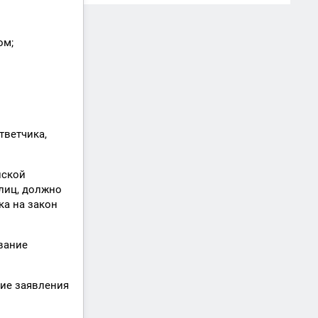
ом;
тветчика,
йской
лиц, должно
ка на закон
вание
ние заявления