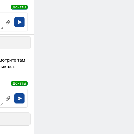
Донаты
мотрите там
риказа.
Донаты