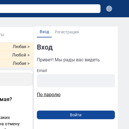
Вход
Регистрация
ты
Вход
Любая
>
Любой
>
Привет! Мы рады вас видеть
Любая
>
Email
По паролю
 мая?
каких
на отмену