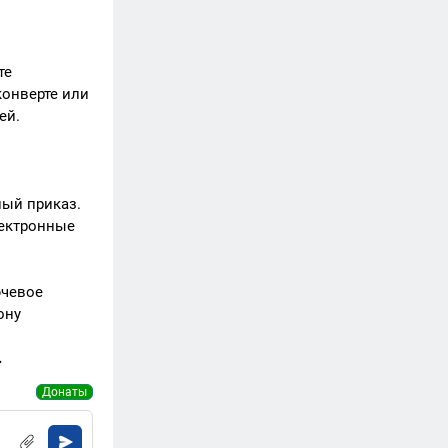
те
конверте или
ей.
:
ный приказ.
лектронные
ючевое
ону
.
Донаты