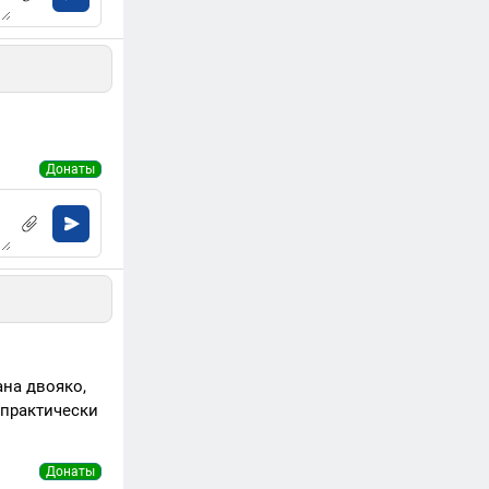
Донаты
ана двояко,
 практически
Донаты