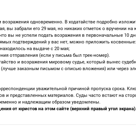
и возражения одновременно. В ходатайстве подробно изложи
я, вы забрали его 29 мая, но никаких отметок о вручении на 
 что вы не успели подать возражения в первоначальные 10 дн
рямых подтверждений у вас нет, можно приложить косвенные
находилось на выдаче с 20 мая;
ния отправления (если у письма был трек-номер).
атайство и возражения мировому судье, который вынес судеб
 (лучше заказным письмом с описью вложения) или через э
орреспонденции уважительной причиной пропуска срока. Кл
ов и представленных материалов. Суды часто встают на стор
временно и надлежащим образом уведомлены.
ния от юристов на этом сайте (верхний правый угол экрана)