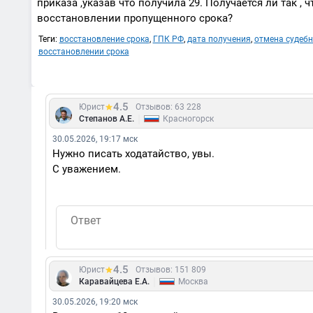
приказа ,указав что получила 29. Получается ли так ,
восстановлении пропущенного срока?
Теги:
восстановление срока
,
ГПК РФ
,
дата получения
,
отмена судебн
восстановлении срока
4.5
Юрист
Отзывов: 63 228
|
Степанов А.Е.
Красногорск
30.05.2026, 19:17 мск
Нужно писать ходатайство, увы.
С уважением.
4.5
Юрист
Отзывов: 151 809
|
Каравайцева Е.А.
Москва
30.05.2026, 19:20 мск