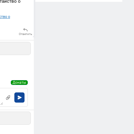
атайство о
ство о
Ответить
Донаты