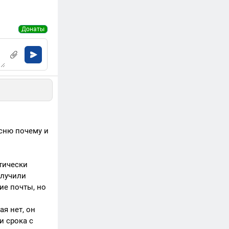
Донаты
ясню почему и
тически
олучили
ие почты, но
я нет, он
и срока с