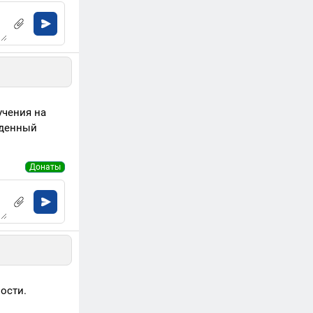
учения на
еденный
Донаты
ости.