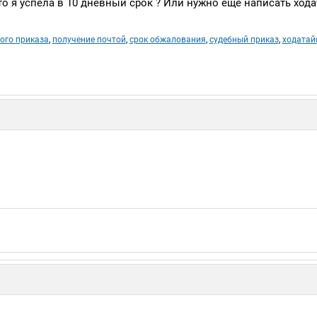
 что я успела в 10 дневный срок ? Или нужно ещё написать ход
ого приказа
,
получение почтой
,
срок обжалования
,
судебный приказ
,
ходатай