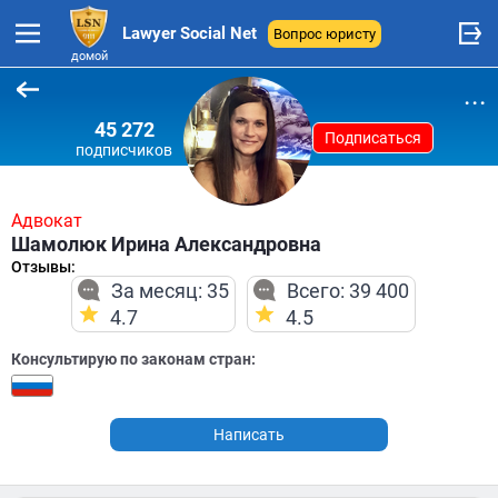
Lawyer Social Net
Вопрос юристу
домой
...
45 272
Подписаться
подписчиков
Адвокат
Шамолюк Ирина Александровна
Отзывы:
За месяц: 35
Всего: 39 400
4.7
4.5
Консультирую по законам стран:
Написать