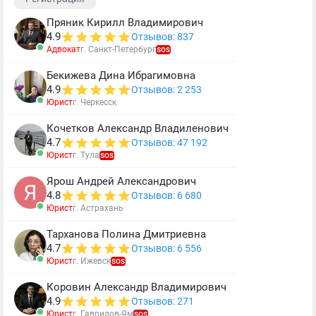
Пряник Кирилл Владимирович
4.9
Отзывов: 837
Адвокат
г. Санкт-Петербург
SOS
Бекижева Дина Ибрагимовна
4.9
Отзывов: 2 253
Юрист
г. Черкесск
Кочетков Александр Владиленович
4.7
Отзывов: 47 192
Юрист
г. Тула
SOS
Ярош Андрей Александрович
4.8
Отзывов: 6 680
Юрист
г. Астрахань
Тарханова Полина Дмитриевна
4.7
Отзывов: 6 556
Юрист
г. Ижевск
SOS
Коровин Александр Владимирович
4.9
Отзывов: 271
Юрист
г. Гаврилов-Ям
SOS