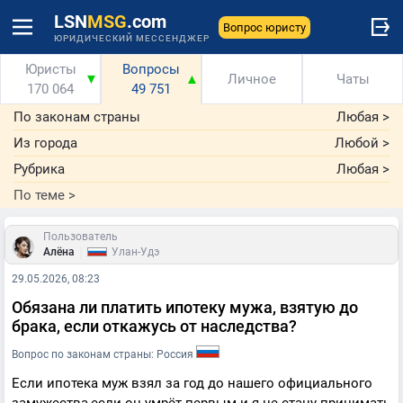
LSN
MSG
.com
Вопрос юристу
ЮРИДИЧЕСКИЙ МЕССЕНДЖЕР
Юристы
Вопросы
▼
▲
Личное
Чаты
170 064
49 751
По законам страны
Любая
>
Из города
Любой
>
Рубрика
Любая
>
По теме
>
Пользователь
|
Алёна
Улан-Удэ
29.05.2026, 08:23
Обязана ли платить ипотеку мужа, взятую до
брака, если откажусь от наследства?
Вопрос по законам страны: Россия
Если ипотека муж взял за год до нашего официального