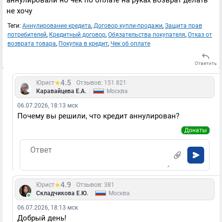
аннулировали но чек по оплате на руках возврат делать
не хочу
Теги:
Аннулирование кредита
,
Договор купли-продажи
,
Защита прав
потребителей
,
Кредитный договор
,
Обязательства покупателя
,
Отказ от
возврата товара
,
Покупка в кредит
,
Чек об оплате
Ответить
4.5
Юрист
Отзывов: 151 821
|
Каравайцева Е.А.
Москва
06.07.2026, 18:13 мск
Почему вы решили, что кредит аннулирован?
Донаты
4.9
Юрист
Отзывов: 381
|
Складчикова Е.Ю.
Москва
06.07.2026, 18:13 мск
Добрый день!