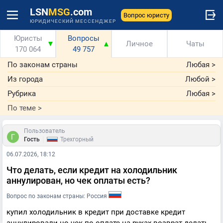
LSN
MSG
.com
Вопрос юристу
ЮРИДИЧЕСКИЙ МЕССЕНДЖЕР
Юристы
Вопросы
▼
▲
Личное
Чаты
170 064
49 757
По законам страны
Любая
>
Из города
Любой
>
Рубрика
Любая
>
По теме
>
Пользователь
|
Гость
Трехгорный
06.07.2026, 18:12
Что делать, если кредит на холодильник
аннулирован, но чек оплаты есть?
Вопрос по законам страны: Россия
купил холодильник в кредит при доставке кредит