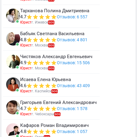
Тарханова Полина Дмитриевна
4.7
Отзывов: 6 557
Юрист
г. Ижевск
SOS
Бабъяк Светлана Васильевна
4.8
Отзывов: 4 801
Юрист
г. Москва
SOS
Чистяков Александр Евгеньевич
4.9
Отзывов: 15 506
Юрист
г. Москва
SOS
Исаева Елена Юрьевна
4.6
Отзывов: 43 409
Юрист
г. Каспийск
SOS
Григорьев Евгений Александрович
4.7
Отзывов: 1 578
Юрист
г. Чебоксары
SOS
Кафаров Роман Владимирович
4.8
Отзывов: 1 057