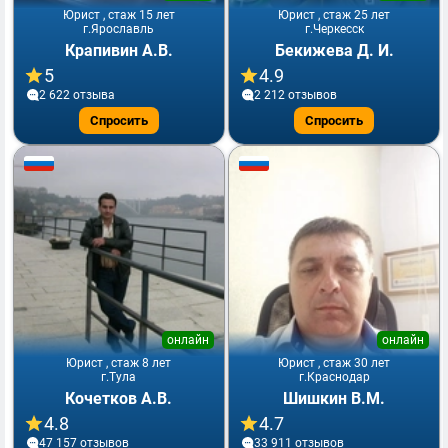
Юрист , стаж 15 лет
Юрист , стаж 25 лет
г.Ярославль
г.Черкесск
Крапивин А.В.
Бекижева Д. И.
5
4.9
2 622 отзывa
2 212 отзывов
Спросить
Спросить
онлайн
онлайн
Юрист , стаж 8 лет
Юрист , стаж 30 лет
г.Тула
г.Краснодар
Кочетков А.В.
Шишкин В.М.
4.8
4.7
47 157 отзывов
33 911 отзывов