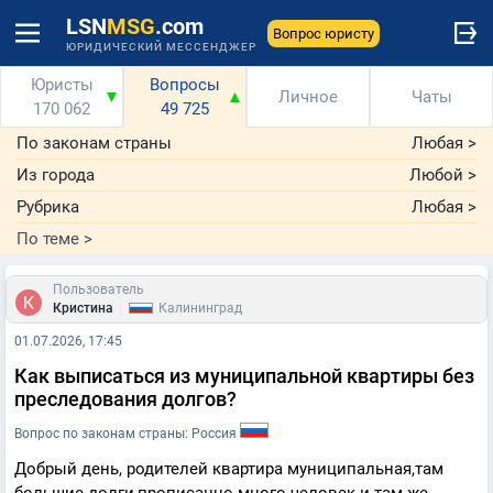
LSN
MSG
.com
Вопрос юристу
ЮРИДИЧЕСКИЙ МЕССЕНДЖЕР
Юристы
Вопросы
▼
▲
Личное
Чаты
170 062
49 725
По законам страны
Любая
>
Из города
Любой
>
Рубрика
Любая
>
По теме
>
Пользователь
|
Кристина
Калининград
01.07.2026, 17:45
Как выписаться из муниципальной квартиры без
преследования долгов?
Вопрос по законам страны: Россия
Добрый день, родителей квартира муниципальная,там