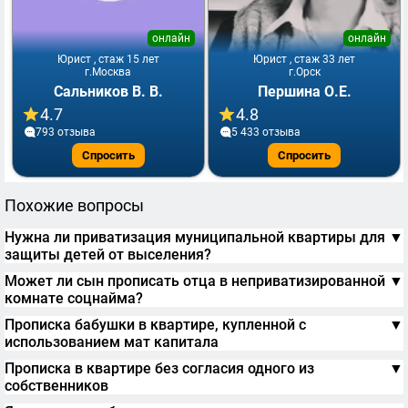
онлайн
онлайн
Юрист , стаж 15 лет
Юрист , стаж 33 лет
г.Москва
г.Орск
Сальников В. В.
Першина О.Е.
4.7
4.8
793 отзывa
5 433 отзывa
Спросить
Спросить
Похожие вопросы
Нужна ли приватизация муниципальной квартиры для
▼
защиты детей от выселения?
Может ли сын прописать отца в неприватизированной
▼
комнате соцнайма?
Прописка бабушки в квартире, купленной с
▼
использованием мат капитала
Прописка в квартире без согласия одного из
▼
собственников