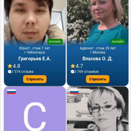
онлайн
онлайн
Юрист , стаж 7 лет
Адвокат , стаж 29 лет
г.Чебоксары
г.Москва
Григорьев Е.А.
Власова О. Д.
4.8
4.7
1 574 отзывa
3 769 отзывов
Спросить
Спросить