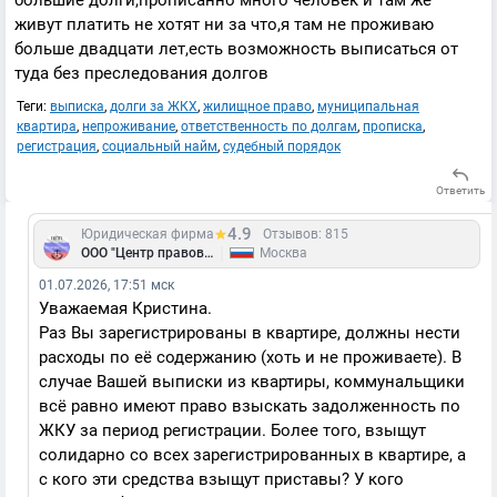
большие долги,прописанно много человек и там же
живут платить не хотят ни за что,я там не проживаю
больше двадцати лет,есть возможность выписаться от
туда без преследования долгов
Теги:
выписка
,
долги за ЖКХ
,
жилищное право
,
муниципальная
квартира
,
непроживание
,
ответственность по долгам
,
прописка
,
регистрация
,
социальный найм
,
судебный порядок
Ответить
4.9
Юридическая фирма
Отзывов: 815
|
ООО "Центр правовой поддержки "ПРАВОВЕСТНИК"
Москва
01.07.2026, 17:51 мск
Уважаемая Кристина.
Раз Вы зарегистрированы в квартире, должны нести
расходы по её содержанию (хоть и не проживаете). В
случае Вашей выписки из квартиры, коммунальщики
всё равно имеют право взыскать задолженность по
ЖКУ за период регистрации. Более того, взыщут
солидарно со всех зарегистрированных в квартире, а
с кого эти средства взыщут приставы? У кого