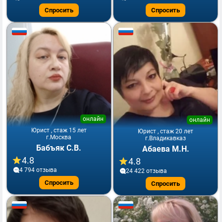
Спросить
Спросить
онлайн
онлайн
Юрист , стаж 15 лет
Юрист , стаж 20 лет
г.Москва
г.Владикавказ
Бабъяк С.В.
Абаева М.Н.
4.8
4.8
4 794 отзывa
24 422 отзывa
Спросить
Спросить