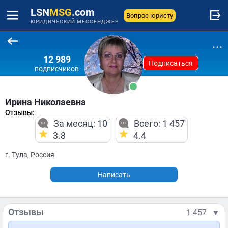
LSN
MSG
.com
Вопрос юристу
ЮРИДИЧЕСКИЙ МЕССЕНДЖЕР
...
12 989
Подписаться
подписчиков
Ирина Николаевна
Отзывы:
За месяц: 10
Всего: 1 457
3.8
4.4
г. Тула, Россия
Написать
Отзывы
1 457
▼