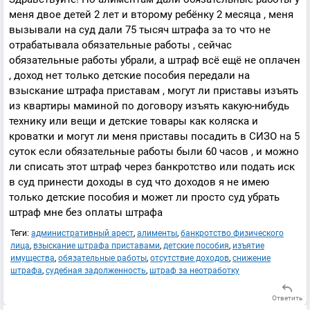
меня двое детей 2 лет и второму ребёнку 2 месяца , меня
вызывали на суд дали 75 тысяч штрафа за то что не
отрабатывала обязательные работы , сейчас
обязательные работы убрали, а штраф всё ещё не оплачен
, доход нет только детские пособия передали на
взыскание штрафа приставам , могут ли приставы изъять
из квартиры маминой по договору изъять какую-нибудь
технику или вещи и детские товары как коляска и
кроватки и могут ли меня приставы посадить в СИЗО на 5
суток если обязательные работы были 60 часов , и можно
ли списать этот штраф через банкротство или подать иск
в суд принести доходы в суд что доходов я не имею
только детские пособия и может ли просто суд убрать
штраф мне без оплаты штрафа
Теги:
административный арест
,
алименты
,
банкротство физического
лица
,
взыскание штрафа приставами
,
детские пособия
,
изъятие
имущества
,
обязательные работы
,
отсутствие доходов
,
снижение
штрафа
,
судебная задолженность
,
штраф за неотработку
Ответить