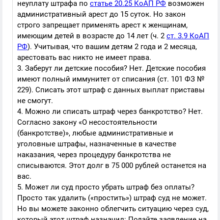
неуплату штрафа по
статье 20.25 КоАП РФ
возможен
административный арест до 15 суток. Но закон
строго запрещает применять арест к женщинам,
имеющим детей в возрасте до 14 лет (ч. 2
ст. 3.9 КоАП
РФ
). Учитывая, что вашим детям 2 года и 2 месяца,
арестовать вас никто не имеет права.
3. Заберут ли детские пособия? Нет. Детские пособия
имеют полный иммунитет от списания (ст. 101 ФЗ №
229). Списать этот штраф с данных выплат приставы
не смогут.
4. Можно ли списать штраф через банкротство? Нет.
Согласно закону «О несостоятельности
(банкротстве)», любые административные и
уголовные штрафы, назначенные в качестве
наказания, через процедуру банкротства не
списываются. Этот долг в 75 000 рублей останется на
вас.
5. Может ли суд просто убрать штраф без оплаты?
Просто так удалить («простить») штраф суд не может.
Но вы можете законно облегчить ситуацию через суд,
который этот штраф назначил: Подайте заявление на