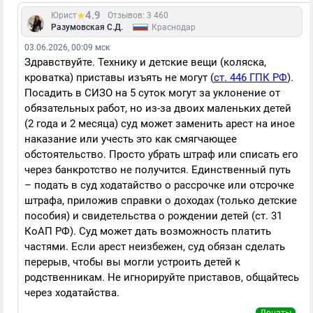
4.9
Юрист
Отзывов: 3 460
|
Разумовская С.Д.
Краснодар
03.06.2026, 00:09 мск
Здравствуйте. Технику и детские вещи (коляска,
кроватка) приставы изъять не могут (
ст. 446 ГПК РФ
).
Посадить в СИЗО на 5 суток могут за уклонение от
обязательных работ, но из-за двоих маленьких детей
(2 года и 2 месяца) суд может заменить арест на иное
наказание или учесть это как смягчающее
обстоятельство. Просто убрать штраф или списать его
через банкротство не получится. Единственный путь
– подать в суд ходатайство о рассрочке или отсрочке
штрафа, приложив справки о доходах (только детские
пособия) и свидетельства о рождении детей (
ст. 31
КоАП РФ). Суд может дать возможность платить
частями. Если арест неизбежен, суд обязан сделать
перерыв, чтобы вы могли устроить детей к
родственникам. Не игнорируйте приставов, общайтесь
через ходатайства.