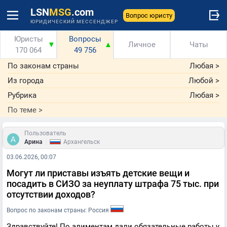
LSN
MSG
.com
Вопрос юристу
ЮРИДИЧЕСКИЙ МЕССЕНДЖЕР
Юристы
Вопросы
▼
▲
Личное
Чаты
170 064
49 756
По законам страны
Любая
>
Из города
Любой
>
Рубрика
Любая
>
По теме
>
Пользователь
|
Арина
Архангельск
03.06.2026, 00:07
Могут ли приставы изъять детские вещи и
посадить в СИЗО за неуплату штрафа 75 тыс. при
отсутствии доходов?
Вопрос по законам страны: Россия
Здравствуйте! По алиментам дали обязательные работы у