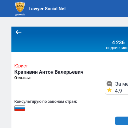
Lawyer Social Net
домой
4 236
подписчик
Юрист
Крапивин Антон Валерьевич
Отзывы:
За ме
4.9
Консультирую по законам стран: