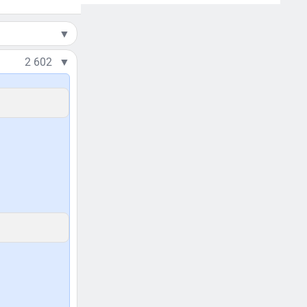
▼
2 602
▼