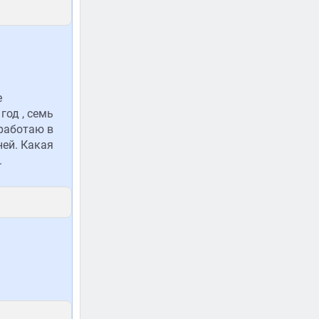
е
год , семь
 работаю в
ней. Какая
.