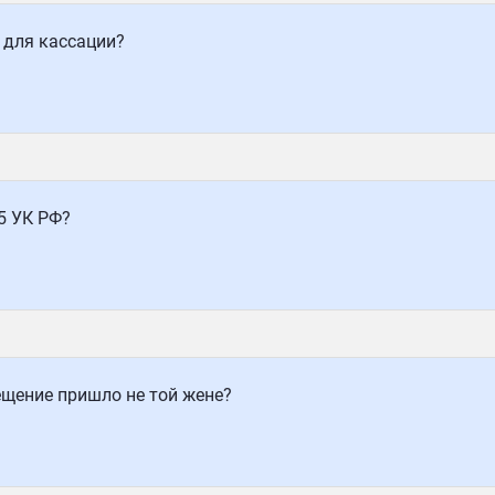
 для кассации?
.5 УК РФ?
ещение пришло не той жене?