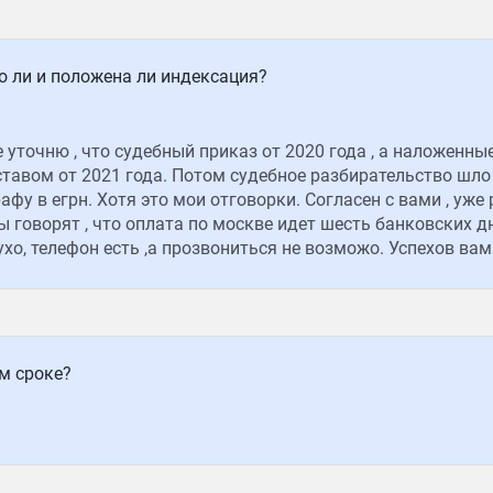
о ли и положена ли индексация?
 уточню , что судебный приказ от 2020 года , а наложенны
авом от 2021 года. Потом судебное разбирательство шло 
афу в егрн. Хотя это мои отговорки. Согласен с вами , уже
ы говорят , что оплата по москве идет шесть банковских д
хо, телефон есть ,а прозвониться не возможо. Успехов вам
м сроке?