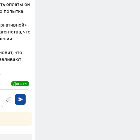
ать оплаты он
то попытка
ернативной»
гентства, что
жении
новит, что
навливают
.
Донаты