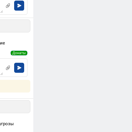
ние
Донаты
угрозы