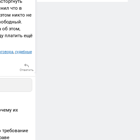
сторгнуть
нил что в
этом никто не
вободный.
 об этом,
ду платить ещё
оговора
,
судебные
Ответить
очему их
о требование
раве