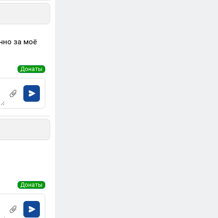
чно за моё
Донаты
Донаты