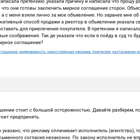
писала претензию ,указала причину и написала что прошу ра
л что они готовы заключить мирное соглашение сторон. Объяс
а с меня взяли лично за мое объявление. Но заранее мне об 
рнативный способ продажи а риелтор в объявлении указала с
ставить для привлечения покупателя. В претензии я написала
ые соображения. Так де указали что если я пойду в суд то бу
мирное соглашение?
оглашение
,
недвижимость
,
недостоверная реклама
,
претензия
,
расторжение д
шении стоит с большой осторожностью. Давайте разберем, п
тоит предпринять.
указано, что рекламу оплачивает исполнитель (агентство), т
исьменного согласия незаконно. По закону исполнитель не вп