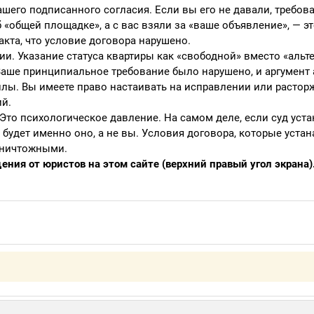
шего подписанного согласия. Если вы его не давали, требов
б «общей площадке», а с вас взяли за «ваше объявление», — э
акта, что условие договора нарушено.
и. Указание статуса квартиры как «свободной» вместо «альт
аше принципиальное требование было нарушено, и аргумент а
илы. Вы имеете право настаивать на исправлении или растор
ий.
 Это психологическое давление. На самом деле, если суд уста
 будет именно оно, а не вы. Условия договора, которые уста
я ничтожными.
ния от юристов на этом сайте (верхний правый угол экрана)