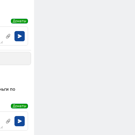
Донаты
ньги по
Донаты