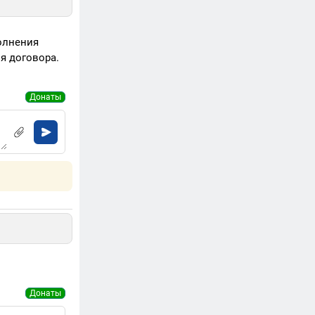
полнения
я договора.
Донаты
Донаты