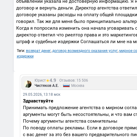
объявлении указала не достоверную информацию. Я на
договор и вернуть деньги. Директор агентства ответи
договоре указаны расходы на оплату общей площадки 
говорил. Так же для меня было принципиально альте
Когда я попросила изменить она начала уговаривать о
директор ответил что риелтор права и это маркетингов
штраф и судебные издержки Соглашаться ли мне на 
Теги:
возврат денег
,
договор возмездного оказания услуг
,
мирное с
издержки
4.9
Юрист
Отзывов: 15 506
|
Чистяков А.Е.
Москва
29.05.2026, 13:18 мск
Здравствуйте
Принимать предложение агентства о мирном согла
аргументы могут быть несостоятельны, и что вам с
Почему аргументы агентства сомнительны
По поводу оплаты рекламы. Если в договоре прямо 
с вас денег за это без вашего предварительного п