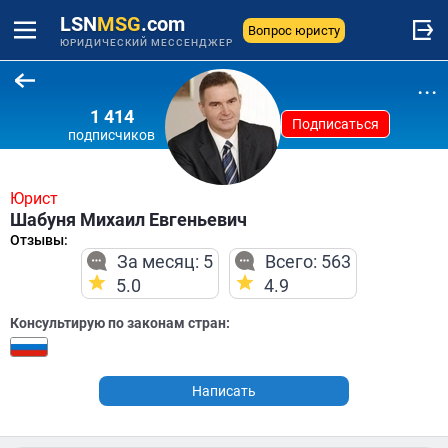
LSN
MSG
.com
Вопрос юристу
ЮРИДИЧЕСКИЙ МЕССЕНДЖЕР
...
1 414
Подписаться
подписчиков
Юрист
Шабуня Михаил Евгеньевич
Отзывы:
За месяц: 5
Всего: 563
5.0
4.9
Консультирую по законам стран:
Написать