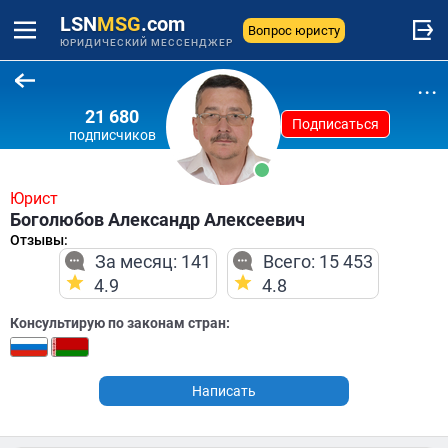
LSN
MSG
.com
Вопрос юристу
ЮРИДИЧЕСКИЙ МЕССЕНДЖЕР
...
21 680
Подписаться
подписчиков
Юрист
Боголюбов Александр Алексеевич
Отзывы:
За месяц: 141
Всего: 15 453
4.9
4.8
Консультирую по законам стран:
Написать