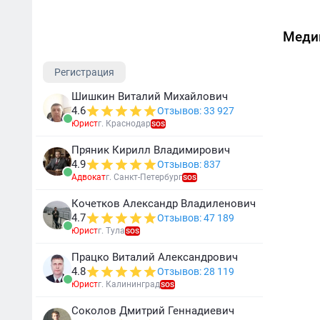
Меди
Регистрация
Шишкин Виталий Михайлович
4.6
Отзывов: 33 927
Юрист
г. Краснодар
SOS
Пряник Кирилл Владимирович
4.9
Отзывов: 837
Адвокат
г. Санкт-Петербург
SOS
Кочетков Александр Владиленович
4.7
Отзывов: 47 189
Юрист
г. Тула
SOS
Працко Виталий Александрович
4.8
Отзывов: 28 119
Юрист
г. Калининград
SOS
Соколов Дмитрий Геннадиевич