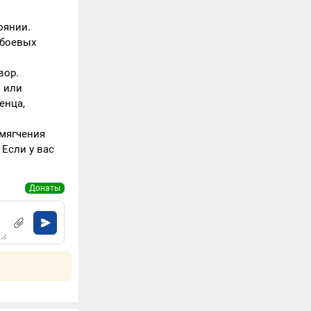
оянии.
 боевых
вор.
ы или
енца,
смягчения
Если у вас
Донаты