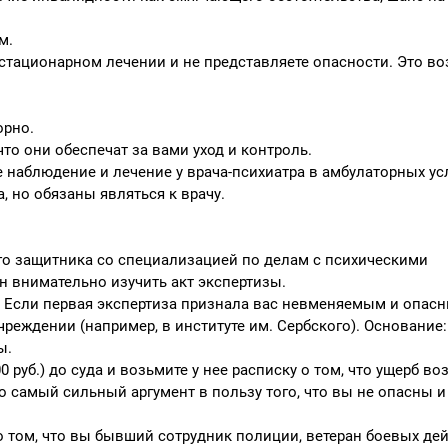
м.
 стационарном лечении и не представляете опасности. Это в
орно.
что они обеспечат за вами уход и контроль.
 наблюдение и лечение у врача-психиатра в амбулаторных усл
а, но обязаны являться к врачу.
го защитника со специализацией по делам с психическими
н внимательно изучить акт экспертизы.
. Если первая экспертиза признала вас невменяемым и опас
чреждении (например, в институте им. Сербского). Основание
ы.
0 руб.) до суда и возьмите у нее расписку о том, что ущерб в
о самый сильный аргумент в пользу того, что вы не опасны 
о том, что вы бывший сотрудник полиции, ветеран боевых дей