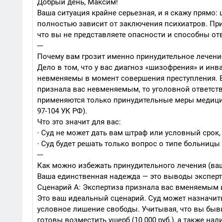
Добрый день, Максим!
Ваша ситуация крайне серьезная, и я скажу прямо:
полностью зависит от заключения психиатров. Прин
что вы не представляете опасности и способны отв
---
Почему вам грозит именно принудительное лечение
Дело в том, что у вас диагноз «шизофрения» и инва
невменяемы в момент совершения преступления. Ес
признала вас невменяемым, то уголовной ответст
применяются только принудительные меры медицинс
97-104 УК РФ).
Что это значит для вас:
· Суд не может дать вам штраф или условный срок
· Суд будет решать только вопрос о типе больниц
---
Как можно избежать принудительного лечения (ва
Ваша единственная надежда — это выводы экспертиз
Сценарий А: Экспертиза признала вас вменяемым
Это ваш идеальный сценарий. Суд может назначить
условное лишение свободы. Учитывая, что вы бывш
готовы возместить ущерб (10 000 руб.), а также н