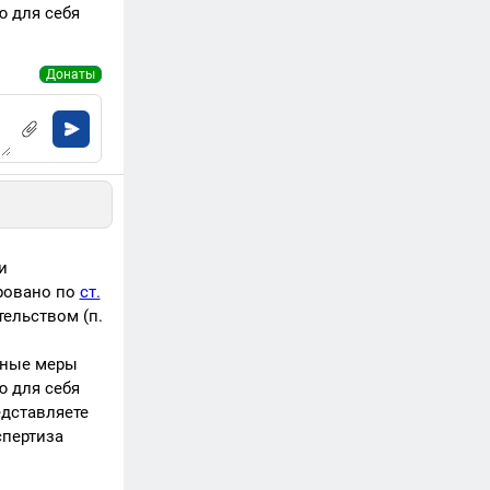
ю для себя
Донаты
и
ровано по
ст.
ельством (п.
ьные меры
ю для себя
едставляете
спертиза