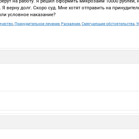
 берут на работу. Я решил оформить микрозайм 10000 рублей, 
Я верну долг. Скоро суд. Мне хотят отправить на принудител
или условное наказание?
чество
,
Принудительное лечение
,
Раскаяние
,
Смягчающие обстоятельства
,
У