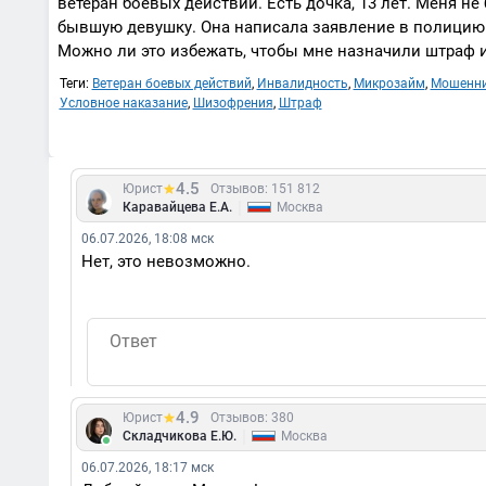
ветеран боевых действий. Есть дочка, 13 лет. Меня не
бывшую девушку. Она написала заявление в полицию. 
Можно ли это избежать, чтобы мне назначили штраф 
Теги:
Ветеран боевых действий
,
Инвалидность
,
Микрозайм
,
Мошенни
Условное наказание
,
Шизофрения
,
Штраф
4.5
Юрист
Отзывов: 151 812
|
Каравайцева Е.А.
Москва
06.07.2026, 18:08 мск
Нет, это невозможно.
4.9
Юрист
Отзывов: 380
|
Складчикова Е.Ю.
Москва
06.07.2026, 18:17 мск