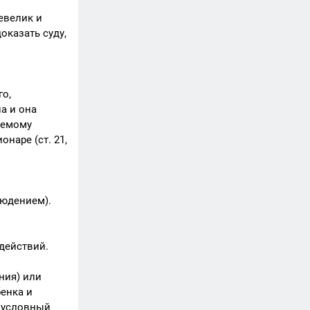
евелик и
оказать суду,
го,
а и она
яемому
наре (ст. 21,
людением).
действий.
ния) или
енка и
а условный