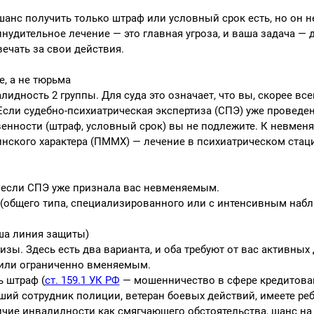
 шанс получить только штраф или условный срок есть, но он н
удительное лечение — это главная угроза, и ваша задача — д
ечать за свои действия.
, а не тюрьма
лидность 2 группы. Для суда это означает, что вы, скорее все
ли судебно-психиатрическая экспертиза (СПЭ) уже проведен
венности (штраф, условный срок) вы не подлежите. К невмен
кого характера (ПММХ) — лечение в психиатрическом стацио
, если СПЭ уже признала вас невменяемым.
ы (общего типа, специализированного или с интенсивным наб
ша линия защиты)
ы. Здесь есть два варианта, и оба требуют от вас активных 
 или ограниченно вменяемым.
 штраф (
ст. 159.1 УК РФ
— мошенничество в сфере кредитова
ий сотрудник полиции, ветеран боевых действий, имеете реб
аличие инвалидности как смягчающего обстоятельства, шанс н