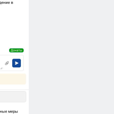
дение в
Донаты
ьные меры