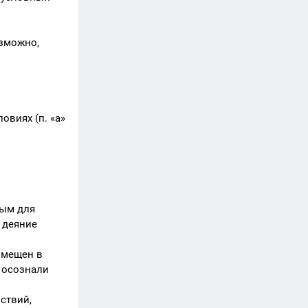
озможно,
овиях (п. «а»
ным для
: деяние
озмещен в
и осознали
ствий,