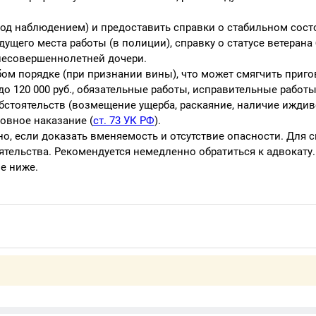
(под наблюдением) и предоставить справки о стабильном сост
ущего места работы (в полиции), справку о статусе ветерана
несовершеннолетней дочери.
бом порядке (при признании вины), что может смягчить приго
о 120 000 руб., обязательные работы, исправительные работ
бстоятельств (возмещение ущерба, раскаяние, наличие иждив
овное наказание (
ст. 73 УК РФ
).
о, если доказать вменяемость и отсутствие опасности. Для 
тельства. Рекомендуется немедленно обратиться к адвокату. 
е ниже.