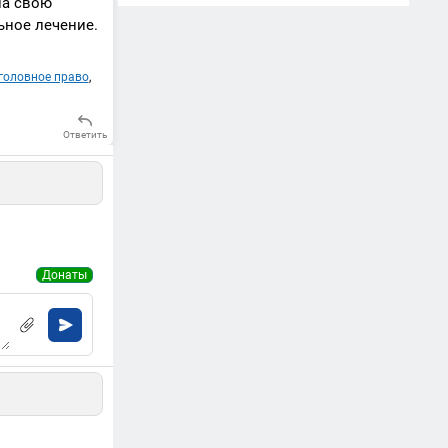
на свою
ьное лечение.
головное право
,
Ответить
Донаты