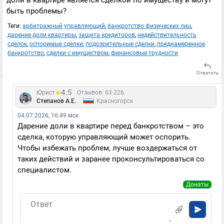
доли в квартире является сделкой по имуществу и могут
быть проблемы?
Теги:
арбитражный управляющий
,
банкротство физических лиц
,
дарение доли квартиры
,
защита кредиторов
,
недействительность
сделок
,
оспоримые сделки
,
подозрительные сделки
,
преднамеренное
банкротство
,
сделки с имуществом
,
финансовые трудности
Ответить
4.5
Юрист
Отзывов: 63 226
|
Степанов А.Е.
Красногорск
04.07.2026, 16:49 мск
Дарение доли в квартире перед банкротством – это
сделка, которую управляющий может оспорить.
Чтобы избежать проблем, лучше воздержаться от
таких действий и заранее проконсультироваться со
специалистом.
Донаты