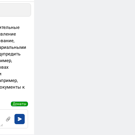
нительные
авление
ование,
тариальными
дупредить
ример,
овах
и
апример,
документы к
Донаты