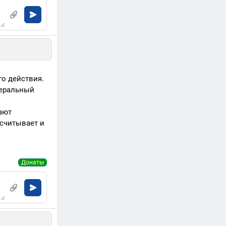
го действия.
деральный
ают
считывает и
Донаты