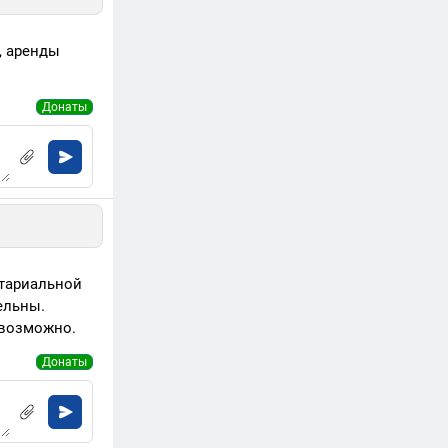
, аренды
Донаты
отариальной
ельны.
евозможно.
Донаты