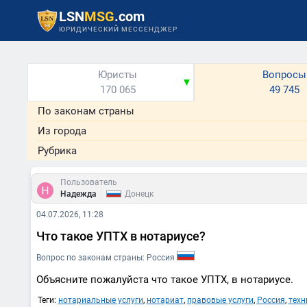
LSN
MSG
.com
ЮРИДИЧЕСКИЙ МЕССЕНДЖЕР
Юристы
Вопросы
▼
170 065
49 745
По законам страны
Из города
Рубрика
Пользователь
|
Надежда
Донецк
04.07.2026, 11:28
Что такое УПТХ в нотариусе?
Вопрос по законам страны: Россия
Объясните пожалуйста что такое УПТХ, в нотариусе.
Теги:
нотариальные услуги
,
нотариат
,
правовые услуги
,
Россия
,
техн