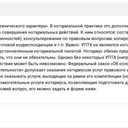
ехнического характера». В нотариальной практике это допол
 совершения нотариальных действий. К ним относятся: сост
ренностей), консультирование по правовым вопросам, копир
очтовой корреспонденции и т.п. Важно: УПТХ не являются но
 установленным нотариальной палатой. Нотариус обязан пре
ь, что они не обязательны. Однако без некоторых УПТХ (нап
йствие может быть невозможно. Федеральный закон «Об осн
тельности» допускает оказание нотариусом услуг правового 
аве оказывать услуги, выходящие за рамки его компетенции (н
спомогательные услуги нотариуса, позволяющие подготовить 
хожий вопрос, его можно задать в форме ниже.