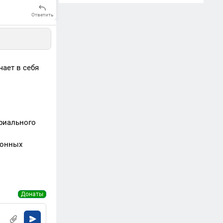
Ответить
чает в себя
риального
ронных
Донаты