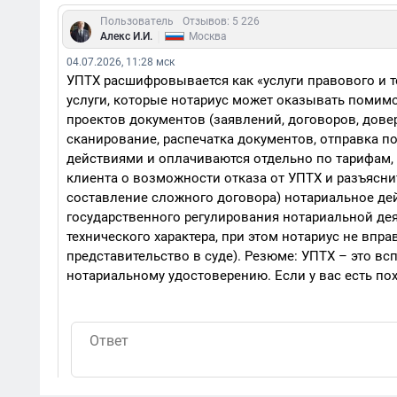
Пользователь
Отзывов: 5 226
|
Алекс И.И.
Москва
04.07.2026, 11:28 мск
УПТХ расшифровывается как «услуги правового и т
услуги, которые нотариус может оказывать помимо
проектов документов (заявлений, договоров, дове
сканирование, распечатка документов, отправка п
действиями и оплачиваются отдельно по тарифам,
клиента о возможности отказа от УПТХ и разъяснит
составление сложного договора) нотариальное де
государственного регулирования нотариальной дея
технического характера, при этом нотариус не впр
представительство в суде). Резюме: УПТХ – это в
нотариальному удостоверению. Если у вас есть по