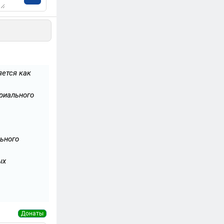
яется как
ариального
ьного
ых
Донаты