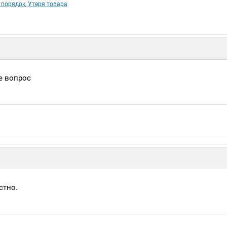
 порядок
,
Утеря товара
е вопрос
стно.