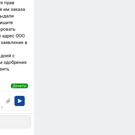
те прав
я им заказа
выдали
пишите
ировать
й адрес ООО
 заявление в
 дней с
м одобрения
вить
Донаты