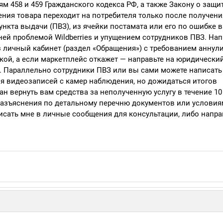
м 458 и 459 Гражданского кодекса РФ, а также Закону о защи
ения товара переходит на потребителя только после получени
ункта выдачи (ПВЗ), из ячейки постамата или его по ошибке 
нней проблемой Wildberries и упущением сотрудников ПВЗ. На
 личный кабинет (раздел «Обращения») с требованием аннул
вкой, а если маркетплейс откажет — направьте на юридически
 Параллельно сотрудники ПВЗ или вы сами можете написать
ия видеозаписей с камер наблюдения, но дожидаться итогов
 вернуть вам средства за неполученную услугу в течение 10
разъяснения по детальному перечню документов или условия
сать мне в личные сообщения для консультации, либо напра