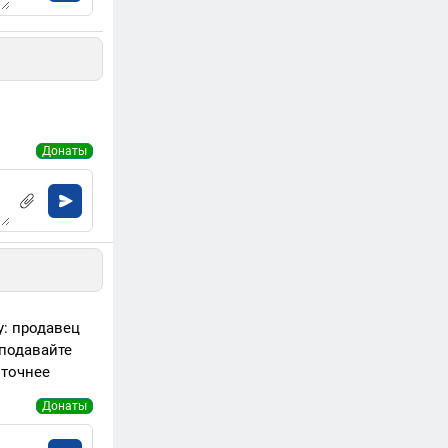
Донаты
у: продавец
 подавайте
 точнее
Донаты