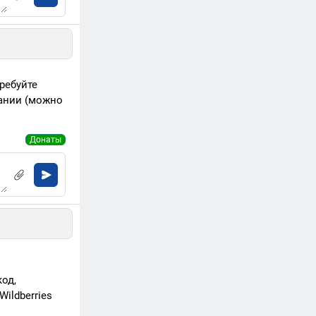
ребуйте
пании (можно
Донаты
од,
ildberries