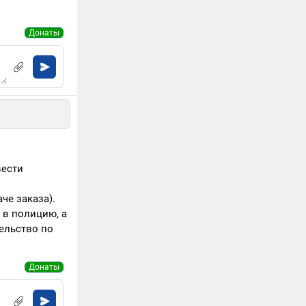
Донаты
вести
че заказа).
 в полицию, а
ельство по
Донаты