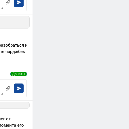
разобраться и
ите чарджбэк
Донаты
ег от
момента его